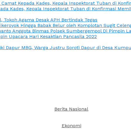
n Camat Kepada Kades, Kepala Inspektorat Tuban di Konf
ada Kades, Kepala Inspektorat Tuban di Konfirmasi Memi
l, Tokoh Agama Desak APH Bertindak Tegas
Dikeroyok Hingga Babak Belur oleh Komplotan Sugit Celen
nto Anggota Binmas Polsek Sumbergempol Di Pimpin La
in Upacara Hari Kesaktian Pancasila 2022
ki Dapur MBG, Warga Justru Soroti Dapur di Desa Kumpul
Berita Nasional
Ekonomi