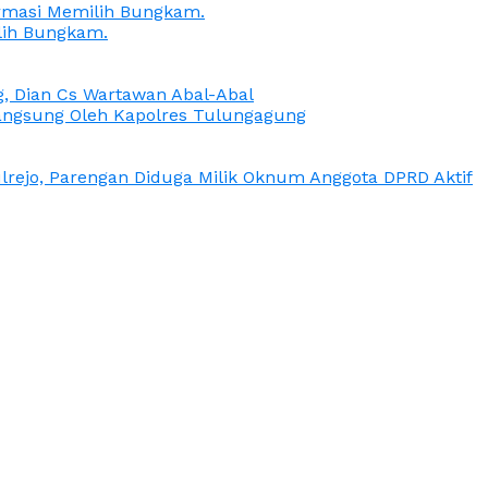
irmasi Memilih Bungkam.
lih Bungkam.
g, Dian Cs Wartawan Abal-Abal
ngsung Oleh Kapolres Tulungagung
rejo, Parengan Diduga Milik Oknum Anggota DPRD Aktif