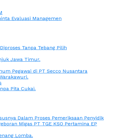
M
iminta Evaluasi Managemen
iproses Tanpa Tebang Pilih
anjuk Jawa Timur.
Oknum Pegawai di PT Secco Nusantara
Warakawuri.
s
npa Pita Cukai.
Kasusnya Dalam Proses Pemeriksaan Penyidik
ngeboran Migas PT TGE KSO Pertamina EP
menang Lomba.