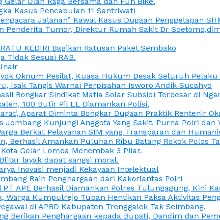
 Gelar Olah Raga Bersama dan Fun Bike.
gka Kasus Pencabulan 11 Santriwati
a, “Pengacara Jalanan” Kawal Kasus Dugaan Penggelapan SH
en Penderita Tumor, Direktur Rumah Sakit Dr Soetomo,d
M RATU KEDIRI Bagikan Ratusan Paket Sembako
 Tidak Sesuai RAB.
Unair
ok Oknum Pesilat, Kuasa Hukum Desak Seluruh Pelaku D
u, Isak Tangis Warnai Perpisahan Isworo Andik Sucahyo
asil Bongkar Sindikat Mafia Solar Subsidi Terbesar di Ng
len, 100 Butir Pil LL Diamankan Polisi.
Darat’, Aparat Diminta Bongkar Dugaan Praktik Rentenir 
 Jombang Kunjungi Anggota Yang Sakit, Purna Polri dan 
i Warga Berkat Pelayanan SIM yang Transparan dan Humani
an, Berhasil Amankan Puluhan Ribu Batang Rokok Polos Ta
i Kota Gelar Lomba Menembak 3 Pilar.
Blitar layak dapat sangsi moral.
rya Inovasi menjadi Kekayaan Intelektual
ombang Raih Penghargaan dari Kakorlantas Polri
abel PT APE Berhasil Diamankan Polres Tulungagung, Kini 
ak, Warga Kumpulrejo Tuban Hentikan Paksa Aktivitas Pe
 Pegawai di APBD Kabupaten Trenggalek Tak Seimbang.
bang Berikan Penghargaan kepada Bupati, Dandim dan Pe