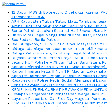
12 Dapur MBG di Bojonegoro Dibekukan karena IPA
Transparansi BGN
APH Kabupaten Tuban Tutup Mata, Tambang Ilegal M
Arena Judi Sabung Ayam dan Dadu Cap Jie Kie di 
Berita Patroli Ucapkan Selamat Hari Bhayangkara k
Bisnis Miras Ilegal Menggurita di Kota Blitar, Kete
Box Redaksi Berita Patroli
Didi Sungkono, S.H., M.H : Polisinya Masyarakat 
Diduga Ada Biaya Penitipan BPKB, Indomobil Finan
Diduga Kebal Hukum, Tambang Ilegal Milik Munarto
Dugaan Setoran 15 Persen Proyek APBD Tuban Menc
Jelang HUT Polri ke – 79 dan Tahun Baru Islam, P
Kantor Imigrasi Kelas II Non TPI Madiun Bersiner
Kantor Imigrasi Kelas II Non TPI Madiun Laksanaka
Kapolres Jombang Pimpin Upacara Kenaikan Pangkat
Kasatreskrim Polres Kediri Sudah Menangani Lapo
Kepala Sekolah SMKN 1 Kota Kediri Berikan HAK 
KEDIRI NYLENEH, CURHAT KE AWAK MEDIA UNTUK 
Kesiapan Pengamanan Pengesahan Warga Baru PSHT
Layanan Pasporia di Car Free Day Magetan Permud
LSM RATU Siapkan Aksi Damai, Dorong Audit Invest