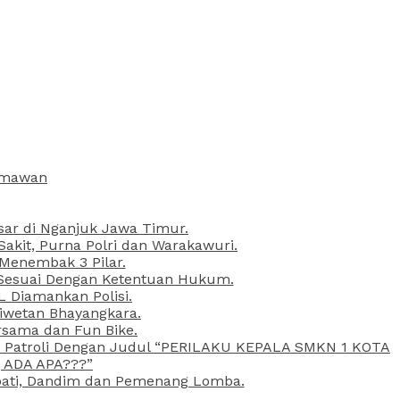
armawan
esar di Nganjuk Jawa Timur.
kit, Purna Polri dan Warakawuri.
 Menembak 3 Pilar.
l Sesuai Dengan Ketentuan Hukum.
L Diamankan Polisi.
Liwetan Bhayangkara.
rsama dan Fun Bike.
ta Patroli Dengan Judul “PERILAKU KEPALA SMKN 1 KOTA
 ADA APA???”
upati, Dandim dan Pemenang Lomba.