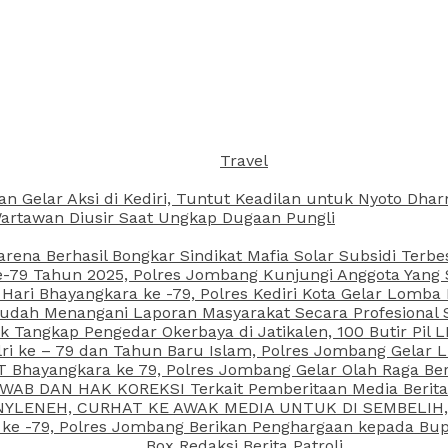
Travel
an Gelar Aksi di Kediri, Tuntut Keadilan untuk Nyoto Dh
rtawan Diusir Saat Ungkap Dugaan Pungli
arena Berhasil Bongkar Sindikat Mafia Solar Subsidi Terb
79 Tahun 2025, Polres Jombang Kunjungi Anggota Yang Sa
ari Bhayangkara ke -79, Polres Kediri Kota Gelar Lomba
 Sudah Menangani Laporan Masyarakat Secara Profesiona
k Tangkap Pengedar Okerbaya di Jatikalen, 100 Butir Pil L
ri ke – 79 dan Tahun Baru Islam, Polres Jombang Gelar 
 Bhayangkara ke 79, Polres Jombang Gelar Olah Raga Be
JAWAB DAN HAK KOREKSI Terkait Pemberitaan Media Beri
 NYLENEH, CURHAT KE AWAK MEDIA UNTUK DI SEMBELIH,
 ke -79, Polres Jombang Berikan Penghargaan kepada B
Box Redaksi Berita Patroli