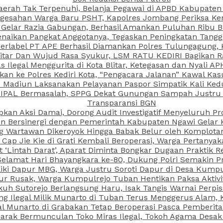
aerah Tak Terpenuhi, Belanja Pegawai di APBD Kabupaten
esahan Warga Baru PSHT, Kapolres Jombang Periksa Ken
r Gelar Razia Gabungan, Berhasil Amankan Puluhan Ribu B
aikan Pangkat Anggotanya, Tegaskan Peningkatan Tanggun
N Berlabel PT APE Berhasil Diamankan Polres Tulungagung
kitar Dan Wujud Rasa Syukur, LSM RATU KEDIRI Bagikan 
as Ilegal Menggurita di Kota Blitar, Ketegasan dan Nyali A
porkan ke Polres Kediri Kota, “Pengacara Jalanan” Kawal 
PI Madiun Laksanakan Pelayanan Paspor Simpatik Kali Ked
 IPAL Bermasalah, SPPG Dekat Gunungan Sampah Justru T
Transparansi BGN
kan Aksi Damai, Dorong Audit Investigatif Menyeluruh Pr
iun Bersinergi dengan Pemerintah Kabupaten Ngawi Gelar 
ang Wartawan Dikeroyok Hingga Babak Belur oleh Komplota
ap Jie Kie di Grati Kembali Beroperasi, Warga Pertany
t ‘Lintah Darat’, Aparat Diminta Bongkar Dugaan Praktik
Selamat Hari Bhayangkara ke-80, Dukung Polri Semakin Pr
ki Dapur MBG, Warga Justru Soroti Dapur di Desa Kumpu
ktur Rusak, Warga Kumpulrejo Tuban Hentikan Paksa Akti
kuh Sutorejo Berlangsung Haru, Isak Tangis Warnai Perpi
 Ilegal Milik Munarto di Tuban Terus Menggerus Alam, K
Munarto di Grabakan Tetap Beroperasi Pasca Pemberitaa
rak Bermunculan Toko Miras Ilegal, Tokoh Agama Desak