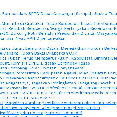
L Bermasalah, SPPG Dekat Gunungan Sampah Justru Tetap
unarto di Grabakan Tetap Beroperasi Pasca Pemberitaan
Grati Kembali Beroperasi, Warga Pertanyakan Keseriusan
e-80, Dukung Polri Semakin Presisi dan Dicintai Masyarak
gasan dan Nyali APH Dipertanyakan
itu Harus Jujur, Bernurani Dalam Menegakkan Hukum Berk
ce Cabang Tuban Bakal Dilaporkan OJK
 di Tuban Terus Menggerus Alam, Kapolresta Diminta Be
uat, Komisi I DPRD Didesak Bertindak Tegas
olres Jombang Gelar Liwetan Bhayangkara.
gi dengan Pemerintah Kabupaten Ngawi Gelar Kegiatan Pen
n Pelayanan Paspor Simpatik Kali Kedua di Hari Libur Pa
 Anggotanya, Tegaskan Peningkatan Tanggung Jawab, Prof
ran Masyarakat Secara Profesional Sesuai Dengan Ketent
JAWAB DAN HAK KOREKSI Terkait Pemberitaan Media Berit
DI SEMBELIH, ADA APA???”
, Kapolres Jombang Periksa Kendaraan Dinas dan Kelen
ah Akses Pelayanan Keimigrasian bagi Masyarakat
igatif Menyeluruh Program MBG di Kediri