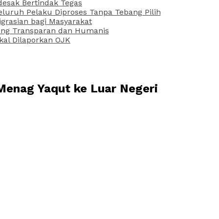
desak Bertindak Tegas
uruh Pelaku Diproses Tanpa Tebang Pilih
grasian bagi Masyarakat
 yang Transparan dan Humanis
kal Dilaporkan OJK
Menag Yaqut ke Luar Negeri