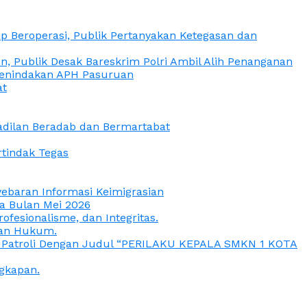
 Beroperasi, Publik Pertanyakan Ketegasan dan
, Publik Desak Bareskrim Polri Ambil Alih Penanganan
 Penindakan APH Pasuruan
at
eadilan Beradab dan Bermartabat
rtindak Tegas
yebaran Informasi Keimigrasian
da Bulan Mei 2026
esionalisme, dan Integritas.
uan Hukum.
a Patroli Dengan Judul “PERILAKU KEPALA SMKN 1 KOTA
gkapan.