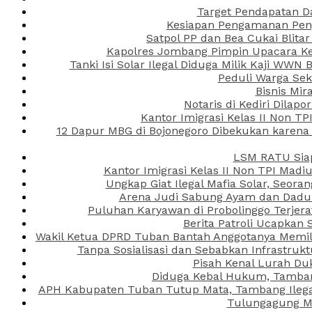
Target Pendapatan D
Kesiapan Pengamanan Peng
Satpol PP dan Bea Cukai Blita
Kapolres Jombang Pimpin Upacara Ken
Tanki Isi Solar Ilegal Diduga Milik Kaji WW
Peduli Warga Se
Bisnis Mir
Notaris di Kediri Dila
Kantor Imigrasi Kelas II Non T
12 Dapur MBG di Bojonegoro Dibekukan karena
LSM RATU Siap
Kantor Imigrasi Kelas II Non TPI Mad
Ungkap Giat Ilegal Mafia Solar, Seor
Arena Judi Sabung Ayam dan Dadu C
Puluhan Karyawan di Probolinggo Terjera
Berita Patroli Ucapkan 
Wakil Ketua DPRD Tuban Bantah Anggotanya Memili
Tanpa Sosialisasi dan Sebabkan Infrastru
Pisah Kenal Lurah Du
Diduga Kebal Hukum, Tambang
APH Kabupaten Tuban Tutup Mata, Tambang Ilegal 
Tulungagung Ma