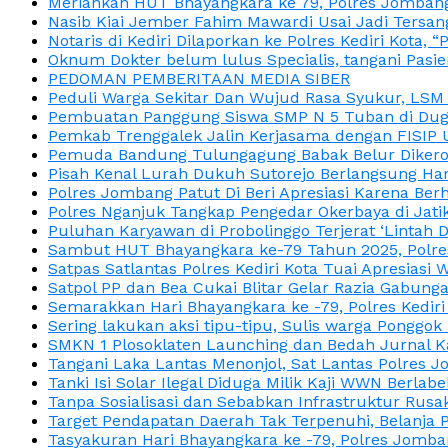
Meriahkan HUT Bhayangkara ke 79, Polres Jombang
Nasib Kiai Jember Fahim Mawardi Usai Jadi Tersan
Notaris di Kediri Dilaporkan ke Polres Kediri Kot
Oknum Dokter belum lulus Specialis, tangani Pasi
PEDOMAN PEMBERITAAN MEDIA SIBER
Peduli Warga Sekitar Dan Wujud Rasa Syukur, LS
Pembuatan Panggung Siswa SMP N 5 Tuban di Duga
Pemkab Trenggalek Jalin Kerjasama dengan FISIP 
Pemuda Bandung Tulungagung Babak Belur Dikeroy
Pisah Kenal Lurah Dukuh Sutorejo Berlangsung Har
Polres Jombang Patut Di Beri Apresiasi Karena Berh
Polres Nganjuk Tangkap Pengedar Okerbaya di Jatika
Puluhan Karyawan di Probolinggo Terjerat ‘Lintah 
Sambut HUT Bhayangkara ke-79 Tahun 2025, Polres
Satpas Satlantas Polres Kediri Kota Tuai Apresias
Satpol PP dan Bea Cukai Blitar Gelar Razia Gabung
Semarakkan Hari Bhayangkara ke -79, Polres Kedir
Sering lakukan aksi tipu-tipu, Sulis warga Ponggok 
SMKN 1 Plosoklaten Launching dan Bedah Jurnal Ka
Tangani Laka Lantas Menonjol, Sat Lantas Polres J
Tanki Isi Solar Ilegal Diduga Milik Kaji WWN Berl
Tanpa Sosialisasi dan Sebabkan Infrastruktur Rus
Target Pendapatan Daerah Tak Terpenuhi, Belanja
Tasyakuran Hari Bhayangkara ke -79, Polres Jom