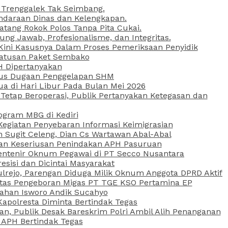
 Trenggalek Tak Seimbang.
daraan Dinas dan Kelengkapan.
atang Rokok Polos Tanpa Pita Cukai.
g Jawab, Profesionalisme, dan Integritas.
, Kini Kasusnya Dalam Proses Pemeriksaan Penyidik
Ratusan Paket Sembako
PH Dipertanyakan
Kasus Dugaan Penggelapan SHM
ua di Hari Libur Pada Bulan Mei 2026
etap Beroperasi, Publik Pertanyakan Ketegasan dan
ogram MBG di Kediri
Kegiatan Penyebaran Informasi Keimigrasian
n Sugit Celeng, Dian Cs Wartawan Abal-Abal
akan Keseriusan Penindakan APH Pasuruan
 Rentenir Oknum Pegawai di PT Secco Nusantara
esisi dan Dicintai Masyarakat
lrejo, Parengan Diduga Milik Oknum Anggota DPRD Aktif
vitas Pengeboran Migas PT TGE KSO Pertamina EP
sahan Isworo Andik Sucahyo
apolresta Diminta Bertindak Tegas
n, Publik Desak Bareskrim Polri Ambil Alih Penanganan
 APH Bertindak Tegas