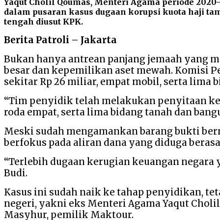
Yaqut Cholil Qoumas, Menteri Agama periode 2020–
dalam pusaran kasus dugaan korupsi kuota haji t
tengah diusut KPK.
Berita Patroli – Jakarta
Bukan hanya antrean panjang jemaah yang men
besar dan kepemilikan aset mewah. Komisi P
sekitar Rp 26 miliar, empat mobil, serta lim
“Tim penyidik telah melakukan penyitaan kep
roda empat, serta lima bidang tanah dan bangun
Meski sudah mengamankan barang bukti bernil
berfokus pada aliran dana yang diduga berasal
“Terlebih dugaan kerugian keuangan negara y
Budi.
Kasus ini sudah naik ke tahap penyidikan, te
negeri, yakni eks Menteri Agama Yaqut Cholil
Masyhur, pemilik Maktour.