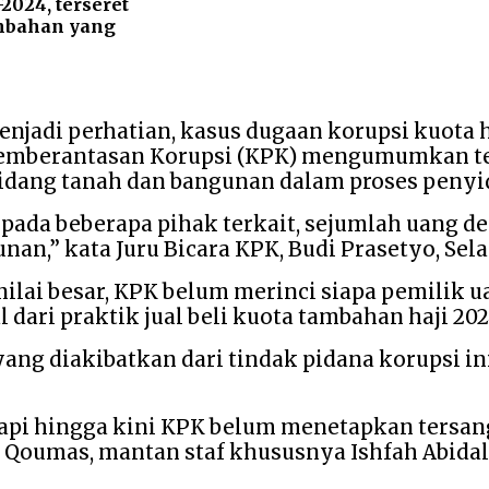
2024, terseret
ambahan yang
jadi perhatian, kasus dugaan korupsi kuota h
emberantasan Korupsi (KPK) mengumumkan tela
a bidang tanah dan bangunan dalam proses penyi
ada beberapa pihak terkait, sejumlah uang den
an,” kata Juru Bicara KPK, Budi Prasetyo, Selas
ai besar, KPK belum merinci siapa pemilik ua
 dari praktik jual beli kuota tambahan haji 202
ang diakibatkan dari tindak pidana korupsi in
tapi hingga kini KPK belum menetapkan tersang
 Qoumas, mantan staf khususnya Ishfah Abidal 