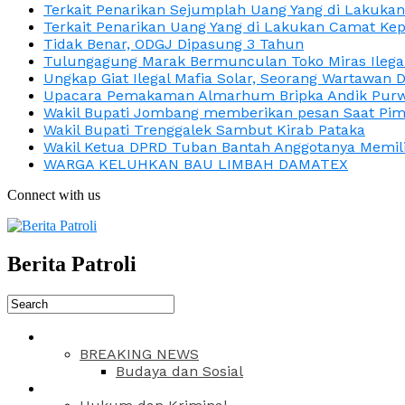
Terkait Penarikan Sejumplah Uang Yang di Lakuka
Terkait Penarikan Uang Yang di Lakukan Camat Kep
Tidak Benar, ODGJ Dipasung 3 Tahun
Tulungagung Marak Bermunculan Toko Miras Ilega
Ungkap Giat Ilegal Mafia Solar, Seorang Wartawan 
Upacara Pemakaman Almarhum Bripka Andik Purwa
Wakil Bupati Jombang memberikan pesan Saat Pimp
Wakil Bupati Trenggalek Sambut Kirab Pataka
Wakil Ketua DPRD Tuban Bantah Anggotanya Memili
WARGA KELUHKAN BAU LIMBAH DAMATEX
Connect with us
Berita Patroli
BREAKING NEWS
Budaya dan Sosial