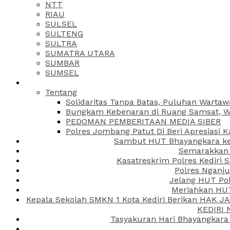
NTT
RIAU
SULSEL
SULTENG
SULTRA
SUMATRA UTARA
SUMBAR
SUMSEL
Tentang
Solidaritas Tanpa Batas, Puluhan Wartaw
Bungkam Kebenaran di Ruang Samsat, Wa
PEDOMAN PEMBERITAAN MEDIA SIBER
Polres Jombang Patut Di Beri Apresiasi K
Sambut HUT Bhayangkara ke-
Semarakkan H
Kasatreskrim Polres Kediri
Polres Nganju
Jelang HUT Pol
Meriahkan HUT
Kepala Sekolah SMKN 1 Kota Kediri Berikan HAK 
KEDIRI
Tasyakuran Hari Bhayangkara