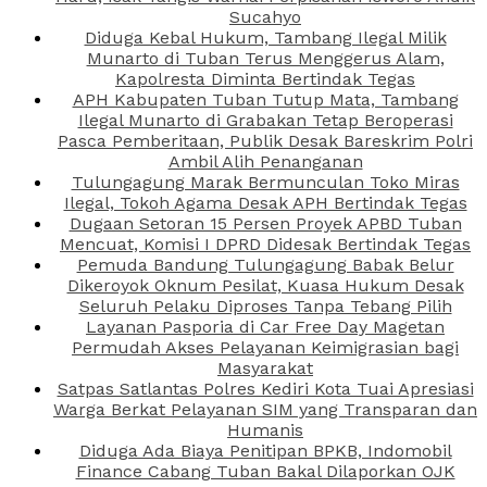
Sucahyo
Diduga Kebal Hukum, Tambang Ilegal Milik
Munarto di Tuban Terus Menggerus Alam,
Kapolresta Diminta Bertindak Tegas
APH Kabupaten Tuban Tutup Mata, Tambang
Ilegal Munarto di Grabakan Tetap Beroperasi
Pasca Pemberitaan, Publik Desak Bareskrim Polri
Ambil Alih Penanganan
Tulungagung Marak Bermunculan Toko Miras
Ilegal, Tokoh Agama Desak APH Bertindak Tegas
Dugaan Setoran 15 Persen Proyek APBD Tuban
Mencuat, Komisi I DPRD Didesak Bertindak Tegas
Pemuda Bandung Tulungagung Babak Belur
Dikeroyok Oknum Pesilat, Kuasa Hukum Desak
Seluruh Pelaku Diproses Tanpa Tebang Pilih
Layanan Pasporia di Car Free Day Magetan
Permudah Akses Pelayanan Keimigrasian bagi
Masyarakat
Satpas Satlantas Polres Kediri Kota Tuai Apresiasi
Warga Berkat Pelayanan SIM yang Transparan dan
Humanis
Diduga Ada Biaya Penitipan BPKB, Indomobil
Finance Cabang Tuban Bakal Dilaporkan OJK