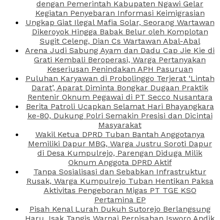
dengan Pemerintah Kabupaten Ngawi Gelar
Kegiatan Penyebaran Informasi Keimigrasian
Ungkap Giat Ilegal Mafia Solar, Seorang Wartawan
Dikeroyok Hingga Babak Belur oleh Komplotan
Sugit Celeng, Dian Cs Wartawan Abal-Abal
Arena Judi Sabung Ayam dan Dadu Cap Jie Kie di
Grati Kembali Beroperasi, Warga Pertanyakan
Keseriusan Penindakan APH Pasuruan
Puluhan Karyawan di Probolinggo Terjerat ‘Lintah
Darat’, Aparat Diminta Bongkar Dugaan Praktik
Rentenir Oknum Pegawai di PT Secco Nusantara
Berita Patroli Ucapkan Selamat Hari Bhayangkara
ke-80, Dukung Polri Semakin Presisi dan Dicintai
Masyarakat
Wakil Ketua DPRD Tuban Bantah Anggotanya
Memiliki Dapur MBG, Warga Justru Soroti Dapur
di Desa Kumpulrejo, Parengan Diduga Milik
Oknum Anggota DPRD Aktif
Tanpa Sosialisasi dan Sebabkan Infrastruktur
Rusak, Warga Kumpulrejo Tuban Hentikan Paksa
Aktivitas Pengeboran Migas PT TGE KSO
Pertamina EP
Pisah Kenal Lurah Dukuh Sutorejo Berlangsung
Haru, Isak Tangis Warnai Perpisahan Isworo Andik