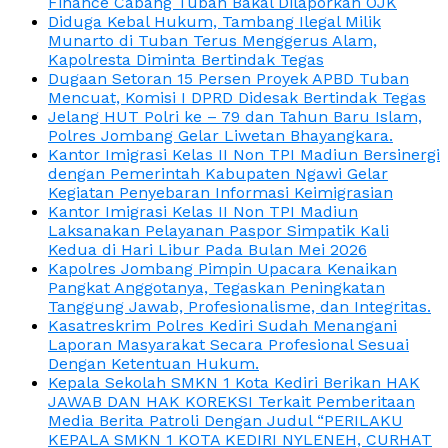
Finance Cabang Tuban Bakal Dilaporkan OJK
Diduga Kebal Hukum, Tambang Ilegal Milik
Munarto di Tuban Terus Menggerus Alam,
Kapolresta Diminta Bertindak Tegas
Dugaan Setoran 15 Persen Proyek APBD Tuban
Mencuat, Komisi I DPRD Didesak Bertindak Tegas
Jelang HUT Polri ke – 79 dan Tahun Baru Islam,
Polres Jombang Gelar Liwetan Bhayangkara.
Kantor Imigrasi Kelas II Non TPI Madiun Bersinergi
dengan Pemerintah Kabupaten Ngawi Gelar
Kegiatan Penyebaran Informasi Keimigrasian
Kantor Imigrasi Kelas II Non TPI Madiun
Laksanakan Pelayanan Paspor Simpatik Kali
Kedua di Hari Libur Pada Bulan Mei 2026
Kapolres Jombang Pimpin Upacara Kenaikan
Pangkat Anggotanya, Tegaskan Peningkatan
Tanggung Jawab, Profesionalisme, dan Integritas.
Kasatreskrim Polres Kediri Sudah Menangani
Laporan Masyarakat Secara Profesional Sesuai
Dengan Ketentuan Hukum.
Kepala Sekolah SMKN 1 Kota Kediri Berikan HAK
JAWAB DAN HAK KOREKSI Terkait Pemberitaan
Media Berita Patroli Dengan Judul “PERILAKU
KEPALA SMKN 1 KOTA KEDIRI NYLENEH, CURHAT