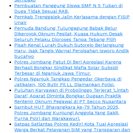
Pembuatan Panggung Siswa SMP N 5 Tuban di
Duga Tidak Sesuai RAB.
Pemkab Trenggalek Jalin Kerjasama dengan FISIP
Unair
Pemuda Bandung Tulungagung Babak Belur
Dikeroyok Oknum Pesilat, Kuasa Hukum Desak
Seluruh Pelaku Diproses Tanpa Tebang Pilih
Pisah Kenal Lurah Dukuh Sutorejo Berlangsung
Haru, Isak Tangis Warnai Perpisahan Isworo Andik
Sucahyo
Polres Jombang Patut Di Beri Apresiasi Karena
Berhasil Bongkar Sindikat Mafia Solar Subsidi
Terbesar di Nganjuk Jawa Timur.
Polres Nganjuk Tangkap Pengedar Okerbaya di
Jatikalen, 100 Butir Pil LL Diamankan Polisi.
Puluhan Karyawan di Probolinggo Terjerat ‘Lintah
Darat’, Aparat Diminta Bongkar Dugaan Praktik
Rentenir Oknum Pegawai di PT Secco Nusantara
Sambut HUT Bhayangkara ke-79 Tahun 2025,
Polres Jombang Kunjungi Anggota Yang Sakit,
Purna Polri dan Warakawuri.
Satpas Satlantas Polres Kediri Kota Tuai Apresiasi
Warga Berkat Pelayanan SIM yang Transparan dan