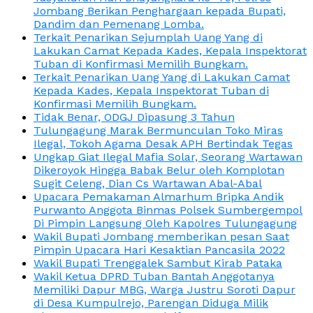
Jombang Berikan Penghargaan kepada Bupati,
Dandim dan Pemenang Lomba.
Terkait Penarikan Sejumplah Uang Yang di
Lakukan Camat Kepada Kades, Kepala Inspektorat
Tuban di Konfirmasi Memilih Bungkam.
Terkait Penarikan Uang Yang di Lakukan Camat
Kepada Kades, Kepala Inspektorat Tuban di
Konfirmasi Memilih Bungkam.
Tidak Benar, ODGJ Dipasung 3 Tahun
Tulungagung Marak Bermunculan Toko Miras
Ilegal, Tokoh Agama Desak APH Bertindak Tegas
Ungkap Giat Ilegal Mafia Solar, Seorang Wartawan
Dikeroyok Hingga Babak Belur oleh Komplotan
Sugit Celeng, Dian Cs Wartawan Abal-Abal
Upacara Pemakaman Almarhum Bripka Andik
Purwanto Anggota Binmas Polsek Sumbergempol
Di Pimpin Langsung Oleh Kapolres Tulungagung
Wakil Bupati Jombang memberikan pesan Saat
Pimpin Upacara Hari Kesaktian Pancasila 2022
Wakil Bupati Trenggalek Sambut Kirab Pataka
Wakil Ketua DPRD Tuban Bantah Anggotanya
Memiliki Dapur MBG, Warga Justru Soroti Dapur
di Desa Kumpulrejo, Parengan Diduga Milik