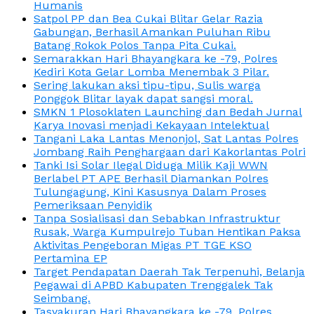
Humanis
Satpol PP dan Bea Cukai Blitar Gelar Razia
Gabungan, Berhasil Amankan Puluhan Ribu
Batang Rokok Polos Tanpa Pita Cukai.
Semarakkan Hari Bhayangkara ke -79, Polres
Kediri Kota Gelar Lomba Menembak 3 Pilar.
Sering lakukan aksi tipu-tipu, Sulis warga
Ponggok Blitar layak dapat sangsi moral.
SMKN 1 Plosoklaten Launching dan Bedah Jurnal
Karya Inovasi menjadi Kekayaan Intelektual
Tangani Laka Lantas Menonjol, Sat Lantas Polres
Jombang Raih Penghargaan dari Kakorlantas Polri
Tanki Isi Solar Ilegal Diduga Milik Kaji WWN
Berlabel PT APE Berhasil Diamankan Polres
Tulungagung, Kini Kasusnya Dalam Proses
Pemeriksaan Penyidik
Tanpa Sosialisasi dan Sebabkan Infrastruktur
Rusak, Warga Kumpulrejo Tuban Hentikan Paksa
Aktivitas Pengeboran Migas PT TGE KSO
Pertamina EP
Target Pendapatan Daerah Tak Terpenuhi, Belanja
Pegawai di APBD Kabupaten Trenggalek Tak
Seimbang.
Tasyakuran Hari Bhayangkara ke -79, Polres