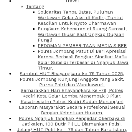
Travel
Tentang
Solidaritas Tanpa Batas, Puluhan
Wartawan Gelar Aksi di Kediri, Tuntut
Keadilan untuk Nyoto Dharmawan
Bungkam Kebenaran di Ruang Samsat,
Wartawan Diusir Saat Ungkap Dugaan
Pungli
PEDOMAN PEMBERITAAN MEDIA SIBER
Polres Jombang Patut Di Beri Apresiasi
Karena Berhasil Bongkar Sindikat Mafia
Solar Subsidi Terbesar di Nganjuk Jawa
Timur.
Sambut HUT Bhayangkara ke-79 Tahun 2025,
Polres Jombang Kunjungi Anggota Yang Sakit,
Purna Polri dan Warakawuri.
Semarakkan Hari Bhayangkara ke -79, Polres
Kediri Kota Gelar Lomba Menembak 3 Pilar.
Kasatreskrim Polres Kediri Sudah Menangani
Laporan Masyarakat Secara Profesional Sesuai
Dengan Ketentuan Hukum.
Polres Nganjuk Tangkap Pengedar Okerbaya di
Jatikalen, 100 Butir Pil LL Diamankan Polisi.
Jelang HUT Polri ke – 79 dan Tahun Baru Islam,