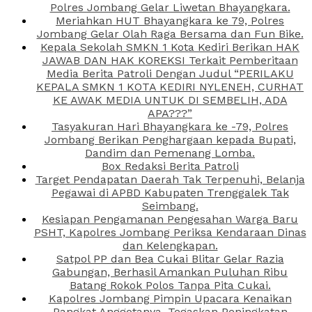
Polres Jombang Gelar Liwetan Bhayangkara.
Meriahkan HUT Bhayangkara ke 79, Polres
Jombang Gelar Olah Raga Bersama dan Fun Bike.
Kepala Sekolah SMKN 1 Kota Kediri Berikan HAK
JAWAB DAN HAK KOREKSI Terkait Pemberitaan
Media Berita Patroli Dengan Judul “PERILAKU
KEPALA SMKN 1 KOTA KEDIRI NYLENEH, CURHAT
KE AWAK MEDIA UNTUK DI SEMBELIH, ADA
APA???”
Tasyakuran Hari Bhayangkara ke -79, Polres
Jombang Berikan Penghargaan kepada Bupati,
Dandim dan Pemenang Lomba.
Box Redaksi Berita Patroli
Target Pendapatan Daerah Tak Terpenuhi, Belanja
Pegawai di APBD Kabupaten Trenggalek Tak
Seimbang.
Kesiapan Pengamanan Pengesahan Warga Baru
PSHT, Kapolres Jombang Periksa Kendaraan Dinas
dan Kelengkapan.
Satpol PP dan Bea Cukai Blitar Gelar Razia
Gabungan, Berhasil Amankan Puluhan Ribu
Batang Rokok Polos Tanpa Pita Cukai.
Kapolres Jombang Pimpin Upacara Kenaikan
Pangkat Anggotanya, Tegaskan Peningkatan