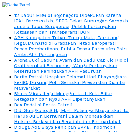
12 Dapur MBG di Bojonegoro Dibekukan karena
IPAL Bermasalah, SPPG Dekat Gunungan Sampah
Justru Tetap Beroperasi, Publik Pertanyakan
Ketegasan dan Transparansi BGN
APH Kabupaten Tuban Tutup Mata, Tambang
Ilegal Munarto di Grabakan Tetap Beroperasi
Pasca Pemberitaan, Publik Desak Bareskrim Polri
Ambil Alih Penanganan
Arena Judi Sabung Ayam dan Dadu Cap Jie Kie di
Grati Kembali Beroperasi, Warga Pertanyakan
Keseriusan Penindakan APH Pasuruan
Berita Patroli Ucapkan Selamat Hari Bhayangkara
ke-80, Dukung Polri Semakin Presisi dan Dicintai
Masyarakat
Bisnis Miras Ilegal Menggurita di Kota Blitar,
Ketegasan dan Nyali APH Dipertanyakan
Box Redaksi Berita Patroli
Didi Sungkono, S.H., M.H : Polisinya Masyarakat itu
Harus Jujur, Bernurani Dalam Menegakkan
Hukum Berkeadilan Beradab dan Bermartabat
Diduga Ada Biaya Penitipan BPKB, Indomobil