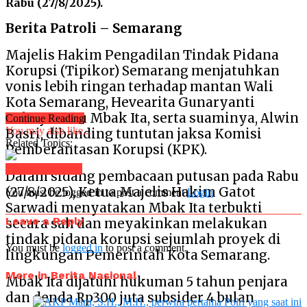
Rabu (27/8/2025).
Berita Patroli – Semarang
Majelis Hakim Pengadilan Tindak Pidana
Korupsi (Tipikor) Semarang menjatuhkan
vonis lebih ringan terhadap mantan Wali
Kota Semarang, Hevearita Gunaryanti
Rahayu atau Mbak Ita, serta suaminya, Alwin
Continue Reading
You may also like...
Basri, dibanding tuntutan jaksa Komisi
Related Topics:
Pemberantasan Korupsi (KPK).
Click to comment
Dalam sidang pembacaan putusan pada Rabu
(27/8/2025), Ketua Majelis Hakim Gatot
You must be logged in to post a comment
Login
Sarwadi menyatakan Mbak Ita terbukti
Leave a Reply
secara sah dan meyakinkan melakukan
tindak pidana korupsi sejumlah proyek di
You must be
logged in
to post a comment.
lingkungan Pemerintah Kota Semarang.
More in Berita Nasional
Mbak Ita dijatuhi hukuman 5 tahun penjara
dan denda Rp300 juta subsider 4 bulan