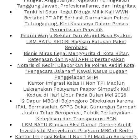
Tanggung Jawab, Profesionalisme, dan Integritas.
Tanki Isi Solar Ilegal Diduga Milik Kaji WWN
Berlabel PT APE Berhasil Diamankan Polres
Tulungagung, Kini Kasusnya Dalam Proses
Pemeriksaan Penyidik
Peduli Warga Sekitar Dan Wujud Rasa Syukur,
LSM RATU KEDIRI Bagikan Ratusan Paket
Sembako
Bisnis Miras Ilegal Menggurita di Kota Blitar,
Ketegasan dan Nyali APH Dipertanyakan
Notaris di Kediri Dilaporkan ke Polres Kediri Kota,
“Pengacara Jalanan” Kawal Kasus Dugaan
Penggelapan SHM
Kantor Imigrasi Kelas II Non TPI Madiun
Laksanakan Pelayanan Paspor Simpatik Kali
Kedua di Hari Libur Pada Bulan Mei 2026
12 Dapur MBG di Bojonegoro Dibekukan karena
IPAL Bermasalah, SPPG Dekat Gunungan Sampah
Justru Tetap Beroperasi, Publik Pertanyakan
Ketegasan dan Transparansi BGN
LSM RATU Siapkan Aksi Damai, Dorong Audit
Investigatif Menyeluruh Program MBG di Kediri
Kantor Imigrasi Kelas II Non TPI Madiun Bersinergi