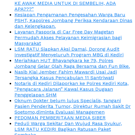
KE AWAK MEDIA UNTUK DI SEMBELIH, ADA
APA???”
Kesiapan Pengamanan Pengesahan Warga Baru
PSHT, Kapolres Jombang Periksa Kendaraan Dinas
dan Kelengkapan.
Layanan Pasporia di Car Free Day Magetan
Permudah Akses Pelayanan Keimigrasian bagi
Masyarakat
LSM RATU Siapkan Aksi Damai, Dorong Audit
Investigatif Menyeluruh Program MBG di Kediri
Meriahkan HUT Bhayangkara ke 79, Polres
Jombang Gelar Olah Raga Bersama dan Fun Bike.
Nasib Kiai Jember Fahim Mawardi Usai Jadi
Tersangka Kasus Pencabulan 11 Santriwati
Notaris di Kediri Dilaporkan ke Polres Kediri Kota,
“Pengacara Jalanan” Kawal Kasus Dugaan
Penggelapan SHM
Oknum Dokter belum lulus Specialis, tangani
Pasien Penderita Tumor, Direktur Rumah Sakit Dr
Soetomo,diminta Evaluasi Managemen
PEDOMAN PEMBERITAAN MEDIA SIBER
Peduli Warga Sekitar Dan Wujud Rasa Syukur,
LSM RATU KEDIRI Bagikan Ratusan Paket
Sembako