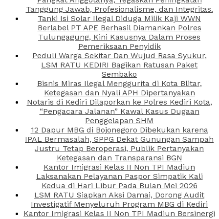
Tanggung Jawab, Profesionalisme, dan Integritas.
Tanki Isi Solar Ilegal Diduga Milik Kaji WWN
Berlabel PT APE Berhasil Diamankan Polres
Tulungagung, Kini Kasusnya Dalam Proses
Pemeriksaan Penyidik
Peduli Warga Sekitar Dan Wujud Rasa Syukur,
LSM RATU KEDIRI Bagikan Ratusan Paket
Sembako
Bisnis Miras Ilegal Menggurita di Kota Blitar,
Ketegasan dan Nyali APH Dipertanyakan
Notaris di Kediri Dilaporkan ke Polres Kediri Kota,
“Pengacara Jalanan” Kawal Kasus Dugaan
Penggelapan SHM
12 Dapur MBG di Bojonegoro Dibekukan karena
IPAL Bermasalah, SPPG Dekat Gunungan Sampah
Justru Tetap Beroperasi, Publik Pertanyakan
Ketegasan dan Transparansi BGN
Kantor Imigrasi Kelas II Non TPI Madiun
Laksanakan Pelayanan Paspor Simpatik Kali
Kedua di Hari Libur Pada Bulan Mei 2026
LSM RATU Siapkan Aksi Damai, Dorong Audit
Investigatif Menyeluruh Program MBG di Kediri
Kantor Imigrasi Kelas II Non TPI Madiun Bersinergi