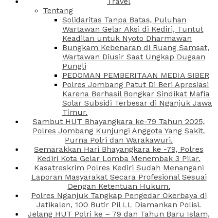
Travel
Tentang
Solidaritas Tanpa Batas, Puluhan
Wartawan Gelar Aksi di Kediri, Tuntut
Keadilan untuk Nyoto Dharmawan
Bungkam Kebenaran di Ruang Samsat,
Wartawan Diusir Saat Ungkap Dugaan
Pungli
PEDOMAN PEMBERITAAN MEDIA SIBER
Polres Jombang Patut Di Beri Apresiasi
Karena Berhasil Bongkar Sindikat Mafia
Solar Subsidi Terbesar di Nganjuk Jawa
Timur.
Sambut HUT Bhayangkara ke-79 Tahun 2025,
Polres Jombang Kunjungi Anggota Yang Sakit,
Purna Polri dan Warakawuri.
Semarakkan Hari Bhayangkara ke -79, Polres
Kediri Kota Gelar Lomba Menembak 3 Pilar.
Kasatreskrim Polres Kediri Sudah Menangani
Laporan Masyarakat Secara Profesional Sesuai
Dengan Ketentuan Hukum.
Polres Nganjuk Tangkap Pengedar Okerbaya di
Jatikalen, 100 Butir Pil LL Diamankan Polisi.
Jelang HUT Polri ke – 79 dan Tahun Baru Islam,