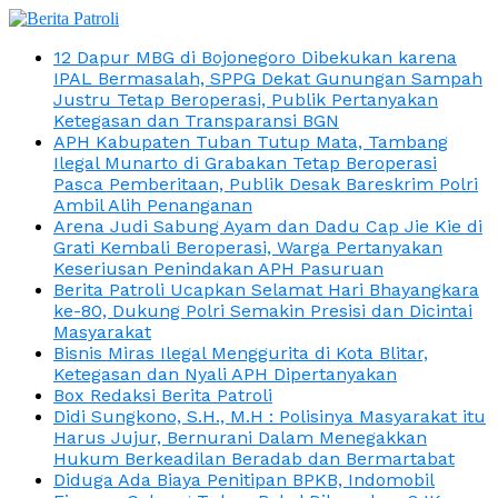
12 Dapur MBG di Bojonegoro Dibekukan karena
IPAL Bermasalah, SPPG Dekat Gunungan Sampah
Justru Tetap Beroperasi, Publik Pertanyakan
Ketegasan dan Transparansi BGN
APH Kabupaten Tuban Tutup Mata, Tambang
Ilegal Munarto di Grabakan Tetap Beroperasi
Pasca Pemberitaan, Publik Desak Bareskrim Polri
Ambil Alih Penanganan
Arena Judi Sabung Ayam dan Dadu Cap Jie Kie di
Grati Kembali Beroperasi, Warga Pertanyakan
Keseriusan Penindakan APH Pasuruan
Berita Patroli Ucapkan Selamat Hari Bhayangkara
ke-80, Dukung Polri Semakin Presisi dan Dicintai
Masyarakat
Bisnis Miras Ilegal Menggurita di Kota Blitar,
Ketegasan dan Nyali APH Dipertanyakan
Box Redaksi Berita Patroli
Didi Sungkono, S.H., M.H : Polisinya Masyarakat itu
Harus Jujur, Bernurani Dalam Menegakkan
Hukum Berkeadilan Beradab dan Bermartabat
Diduga Ada Biaya Penitipan BPKB, Indomobil