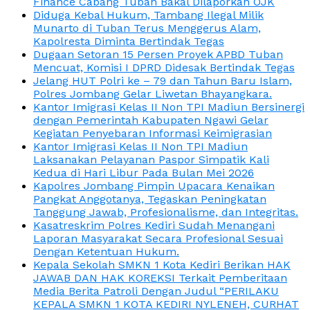
Finance Cabang Tuban Bakal Dilaporkan OJK
Diduga Kebal Hukum, Tambang Ilegal Milik
Munarto di Tuban Terus Menggerus Alam,
Kapolresta Diminta Bertindak Tegas
Dugaan Setoran 15 Persen Proyek APBD Tuban
Mencuat, Komisi I DPRD Didesak Bertindak Tegas
Jelang HUT Polri ke – 79 dan Tahun Baru Islam,
Polres Jombang Gelar Liwetan Bhayangkara.
Kantor Imigrasi Kelas II Non TPI Madiun Bersinergi
dengan Pemerintah Kabupaten Ngawi Gelar
Kegiatan Penyebaran Informasi Keimigrasian
Kantor Imigrasi Kelas II Non TPI Madiun
Laksanakan Pelayanan Paspor Simpatik Kali
Kedua di Hari Libur Pada Bulan Mei 2026
Kapolres Jombang Pimpin Upacara Kenaikan
Pangkat Anggotanya, Tegaskan Peningkatan
Tanggung Jawab, Profesionalisme, dan Integritas.
Kasatreskrim Polres Kediri Sudah Menangani
Laporan Masyarakat Secara Profesional Sesuai
Dengan Ketentuan Hukum.
Kepala Sekolah SMKN 1 Kota Kediri Berikan HAK
JAWAB DAN HAK KOREKSI Terkait Pemberitaan
Media Berita Patroli Dengan Judul “PERILAKU
KEPALA SMKN 1 KOTA KEDIRI NYLENEH, CURHAT