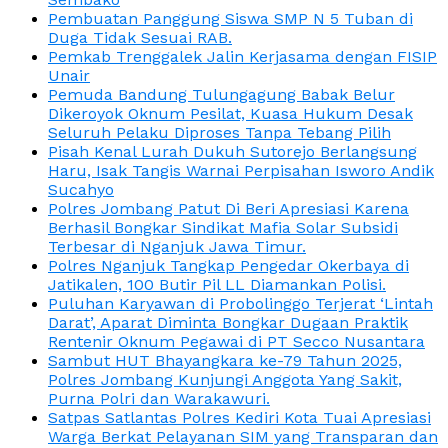
Pembuatan Panggung Siswa SMP N 5 Tuban di
Duga Tidak Sesuai RAB.
Pemkab Trenggalek Jalin Kerjasama dengan FISIP
Unair
Pemuda Bandung Tulungagung Babak Belur
Dikeroyok Oknum Pesilat, Kuasa Hukum Desak
Seluruh Pelaku Diproses Tanpa Tebang Pilih
Pisah Kenal Lurah Dukuh Sutorejo Berlangsung
Haru, Isak Tangis Warnai Perpisahan Isworo Andik
Sucahyo
Polres Jombang Patut Di Beri Apresiasi Karena
Berhasil Bongkar Sindikat Mafia Solar Subsidi
Terbesar di Nganjuk Jawa Timur.
Polres Nganjuk Tangkap Pengedar Okerbaya di
Jatikalen, 100 Butir Pil LL Diamankan Polisi.
Puluhan Karyawan di Probolinggo Terjerat ‘Lintah
Darat’, Aparat Diminta Bongkar Dugaan Praktik
Rentenir Oknum Pegawai di PT Secco Nusantara
Sambut HUT Bhayangkara ke-79 Tahun 2025,
Polres Jombang Kunjungi Anggota Yang Sakit,
Purna Polri dan Warakawuri.
Satpas Satlantas Polres Kediri Kota Tuai Apresiasi
Warga Berkat Pelayanan SIM yang Transparan dan