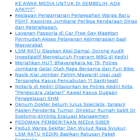
KE AWAK MEDIA UNTUK DI SEMBELIH, ADA
APA???”
Kesiapan Pengamanan Pengesahan Warga Baru
PSHT, Kapolres Jombang Periksa Kendaraan Dinas
dan Kelengkapan.
Layanan Pasporia di Car Free Day Magetan
Permudah Akses Pelayanan Keimigrasian bagi
Masyarakat
LSM RATU Siapkan Aksi Damai, Dorong Audit
Investigatif Menyeluruh Program MBG di Kediri
Meriahkan HUT Bhayangkara ke 79, Polres
Jombang Gelar Olah Raga Bersama dan Fun Bike.
Nasib Kiai Jember Fahim Mawardi Usai Jadi
Tersangka Kasus Pencabulan 11 Santriwati
Notaris di Kediri Dilaporkan ke Polres Kediri Kota,
“Pengacara Jalanan” Kawal Kasus Dugaan
Penggelapan SHM
Oknum Dokter belum lulus Specialis, tangani
Pasien Penderita Tumor, Direktur Rumah Sakit Dr
Soetomo,diminta Evaluasi Managemen
PEDOMAN PEMBERITAAN MEDIA SIBER
Peduli Warga Sekitar Dan Wujud Rasa Syukur,
LSM RATU KEDIRI Bagikan Ratusan Paket
Sembako