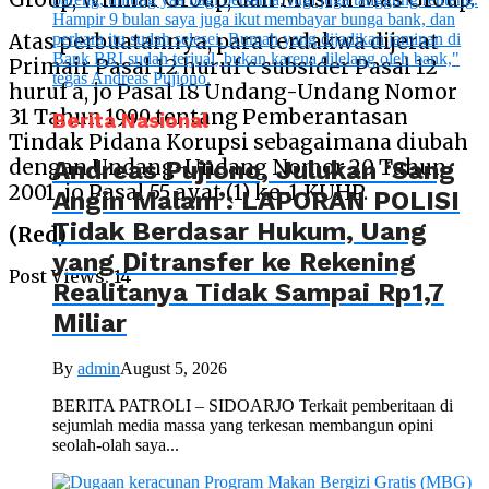
Atas perbuatannya, para terdakwa dijerat
Primair Pasal 12 huruf c subsider Pasal 12
huruf a, jo Pasal 18 Undang-Undang Nomor
31 Tahun 1999 tentang Pemberantasan
Berita Nasional
Tindak Pidana Korupsi sebagaimana diubah
Andreas Pujiono, Julukan ‘Sang
dengan Undang-Undang Nomor 20 Tahun
2001, jo Pasal 55 ayat (1) ke-1 KUHP.
Angin Malam’: LAPORAN POLISI
Tidak Berdasar Hukum, Uang
(Red)
yang Ditransfer ke Rekening
Post Views:
14
Realitanya Tidak Sampai Rp1,7
Miliar
By
admin
August 5, 2026
BERITA PATROLI – SIDOARJO Terkait pemberitaan di
sejumlah media massa yang terkesan membangun opini
seolah-olah saya...