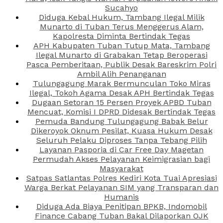
Sucahyo
Diduga Kebal Hukum, Tambang Ilegal Milik
Munarto di Tuban Terus Menggerus Alam,
Kapolresta Diminta Bertindak Tegas
APH Kabupaten Tuban Tutup Mata, Tambang
Ilegal Munarto di Grabakan Tetap Beroperasi
Pasca Pemberitaan, Publik Desak Bareskrim Polri
Ambil Alih Penanganan
Tulungagung Marak Bermunculan Toko Miras
Ilegal, Tokoh Agama Desak APH Bertindak Tegas
Dugaan Setoran 15 Persen Proyek APBD Tuban
Mencuat, Komisi I DPRD Didesak Bertindak Tegas
Pemuda Bandung Tulungagung Babak Belur
Dikeroyok Oknum Pesilat, Kuasa Hukum Desak
Seluruh Pelaku Diproses Tanpa Tebang Pilih
Layanan Pasporia di Car Free Day Magetan
Permudah Akses Pelayanan Keimigrasian bagi
Masyarakat
Satpas Satlantas Polres Kediri Kota Tuai Apresiasi
Warga Berkat Pelayanan SIM yang Transparan dan
Humanis
Diduga Ada Biaya Penitipan BPKB, Indomobil
Finance Cabang Tuban Bakal Dilaporkan OJK