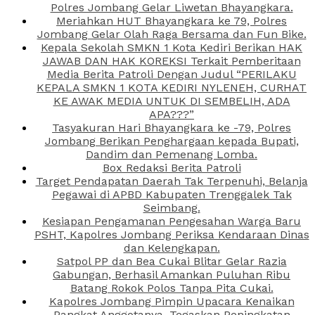
Polres Jombang Gelar Liwetan Bhayangkara.
Meriahkan HUT Bhayangkara ke 79, Polres
Jombang Gelar Olah Raga Bersama dan Fun Bike.
Kepala Sekolah SMKN 1 Kota Kediri Berikan HAK
JAWAB DAN HAK KOREKSI Terkait Pemberitaan
Media Berita Patroli Dengan Judul “PERILAKU
KEPALA SMKN 1 KOTA KEDIRI NYLENEH, CURHAT
KE AWAK MEDIA UNTUK DI SEMBELIH, ADA
APA???”
Tasyakuran Hari Bhayangkara ke -79, Polres
Jombang Berikan Penghargaan kepada Bupati,
Dandim dan Pemenang Lomba.
Box Redaksi Berita Patroli
Target Pendapatan Daerah Tak Terpenuhi, Belanja
Pegawai di APBD Kabupaten Trenggalek Tak
Seimbang.
Kesiapan Pengamanan Pengesahan Warga Baru
PSHT, Kapolres Jombang Periksa Kendaraan Dinas
dan Kelengkapan.
Satpol PP dan Bea Cukai Blitar Gelar Razia
Gabungan, Berhasil Amankan Puluhan Ribu
Batang Rokok Polos Tanpa Pita Cukai.
Kapolres Jombang Pimpin Upacara Kenaikan
Pangkat Anggotanya, Tegaskan Peningkatan