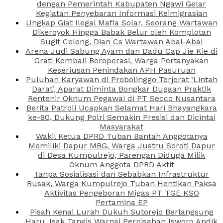
dengan Pemerintah Kabupaten Ngawi Gelar
Kegiatan Penyebaran Informasi Keimigrasian
Ungkap Giat Ilegal Mafia Solar, Seorang Wartawan
Dikeroyok Hingga Babak Belur oleh Komplotan
Sugit Celeng, Dian Cs Wartawan Abal-Abal
Arena Judi Sabung Ayam dan Dadu Cap Jie Kie di
Grati Kembali Beroperasi, Warga Pertanyakan
Keseriusan Penindakan APH Pasuruan
Puluhan Karyawan di Probolinggo Terjerat ‘Lintah
Darat’, Aparat Diminta Bongkar Dugaan Praktik
Rentenir Oknum Pegawai di PT Secco Nusantara
Berita Patroli Ucapkan Selamat Hari Bhayangkara
ke-80, Dukung Polri Semakin Presisi dan Dicintai
Masyarakat
Wakil Ketua DPRD Tuban Bantah Anggotanya
Memiliki Dapur MBG, Warga Justru Soroti Dapur
di Desa Kumpulrejo, Parengan Diduga Milik
Oknum Anggota DPRD Aktif
Tanpa Sosialisasi dan Sebabkan Infrastruktur
Rusak, Warga Kumpulrejo Tuban Hentikan Paksa
Aktivitas Pengeboran Migas PT TGE KSO
Pertamina EP
Pisah Kenal Lurah Dukuh Sutorejo Berlangsung
Haru, Isak Tangis Warnai Perpisahan Isworo Andik