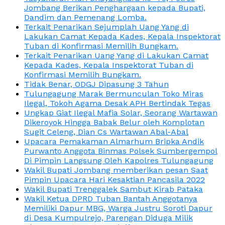
Jombang Berikan Penghargaan kepada Bupati,
Dandim dan Pemenang Lomba.
Terkait Penarikan Sejumplah Uang Yang di
Lakukan Camat Kepada Kades, Kepala Inspektorat
Tuban di Konfirmasi Memilih Bungkam.
Terkait Penarikan Uang Yang di Lakukan Camat
Kepada Kades, Kepala Inspektorat Tuban di
Konfirmasi Memilih Bungkam.
Tidak Benar, ODGJ Dipasung 3 Tahun
Tulungagung Marak Bermunculan Toko Miras
Ilegal, Tokoh Agama Desak APH Bertindak Tegas
Ungkap Giat Ilegal Mafia Solar, Seorang Wartawan
Dikeroyok Hingga Babak Belur oleh Komplotan
Sugit Celeng, Dian Cs Wartawan Abal-Abal
Upacara Pemakaman Almarhum Bripka Andik
Purwanto Anggota Binmas Polsek Sumbergempol
Di Pimpin Langsung Oleh Kapolres Tulungagung
Wakil Bupati Jombang memberikan pesan Saat
Pimpin Upacara Hari Kesaktian Pancasila 2022
Wakil Bupati Trenggalek Sambut Kirab Pataka
Wakil Ketua DPRD Tuban Bantah Anggotanya
Memiliki Dapur MBG, Warga Justru Soroti Dapur
di Desa Kumpulrejo, Parengan Diduga Milik