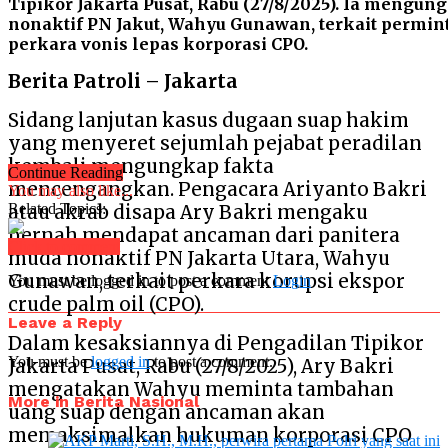
Tipikor Jakarta Pusat, Rabu (27/8/2025). Ia mengu
nonaktif PN Jakut, Wahyu Gunawan, terkait permi
perkara vonis lepas korporasi CPO.
Berita Patroli – Jakarta
Sidang lanjutan kasus dugaan suap hakim
yang menyeret sejumlah pejabat peradilan
kembali mengungkap fakta
Continue Reading
mencengangkan. Pengacara Ariyanto Bakri
You may also like...
Related Topics:
atau akrab disapa Ary Bakri mengaku
pernah mendapat ancaman dari panitera
Click to comment
muda nonaktif PN Jakarta Utara, Wahyu
Gunawan, terkait perkara korupsi ekspor
You must be logged in to post a comment
Login
crude palm oil (CPO).
Leave a Reply
Dalam kesaksiannya di Pengadilan Tipikor
You must be
logged in
to post a comment.
Jakarta Pusat, Rabu (27/8/2025), Ary Bakri
mengatakan Wahyu meminta tambahan
More in Berita Nasional
uang suap dengan ancaman akan
memaksimalkan hukuman korporasi CPO