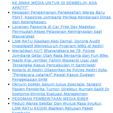
KE AWAK MEDIA UNTUK DI SEMBELIH, ADA
APA???”
Kesiapan Pengamanan Pengesahan Warga Baru
PSHT, Kapolres Jombang Periksa Kendaraan Dinas
dan Kelengkapan.
Layanan Pasporia di Car Free Day Magetan
Permudah Akses Pelayanan Keimigrasian bagi
Masyarakat
LSM RATU Siapkan Aksi Damai, Dorong Audit
Investigatif Menyeluruh Program MBG di Kediri
Meriahkan HUT Bhayangkara ke 79, Polres
Jombang Gelar Olah Raga Bersama dan Fun Bike.
Nasib Kiai Jember Fahim Mawardi Usai Jadi
Tersangka Kasus Pencabulan 11 Santriwati
Notaris di Kediri Dilaporkan ke Polres Kediri Kota,
“Pengacara Jalanan” Kawal Kasus Dugaan
Penggelapan SHM
Oknum Dokter belum lulus Specialis, tangani
Pasien Penderita Tumor, Direktur Rumah Sakit Dr
Soetomo,diminta Evaluasi Managemen
PEDOMAN PEMBERITAAN MEDIA SIBER
Peduli Warga Sekitar Dan Wujud Rasa Syukur,
LSM RATU KEDIRI Bagikan Ratusan Paket
Sembako