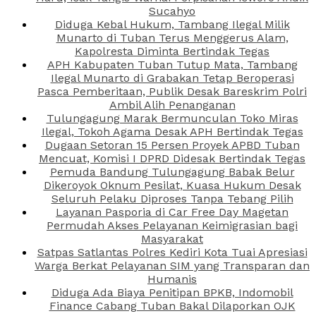
Sucahyo
Diduga Kebal Hukum, Tambang Ilegal Milik
Munarto di Tuban Terus Menggerus Alam,
Kapolresta Diminta Bertindak Tegas
APH Kabupaten Tuban Tutup Mata, Tambang
Ilegal Munarto di Grabakan Tetap Beroperasi
Pasca Pemberitaan, Publik Desak Bareskrim Polri
Ambil Alih Penanganan
Tulungagung Marak Bermunculan Toko Miras
Ilegal, Tokoh Agama Desak APH Bertindak Tegas
Dugaan Setoran 15 Persen Proyek APBD Tuban
Mencuat, Komisi I DPRD Didesak Bertindak Tegas
Pemuda Bandung Tulungagung Babak Belur
Dikeroyok Oknum Pesilat, Kuasa Hukum Desak
Seluruh Pelaku Diproses Tanpa Tebang Pilih
Layanan Pasporia di Car Free Day Magetan
Permudah Akses Pelayanan Keimigrasian bagi
Masyarakat
Satpas Satlantas Polres Kediri Kota Tuai Apresiasi
Warga Berkat Pelayanan SIM yang Transparan dan
Humanis
Diduga Ada Biaya Penitipan BPKB, Indomobil
Finance Cabang Tuban Bakal Dilaporkan OJK