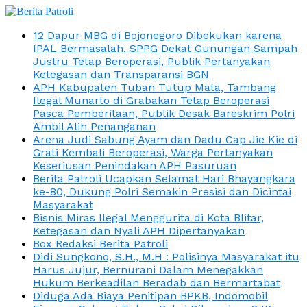
12 Dapur MBG di Bojonegoro Dibekukan karena
IPAL Bermasalah, SPPG Dekat Gunungan Sampah
Justru Tetap Beroperasi, Publik Pertanyakan
Ketegasan dan Transparansi BGN
APH Kabupaten Tuban Tutup Mata, Tambang
Ilegal Munarto di Grabakan Tetap Beroperasi
Pasca Pemberitaan, Publik Desak Bareskrim Polri
Ambil Alih Penanganan
Arena Judi Sabung Ayam dan Dadu Cap Jie Kie di
Grati Kembali Beroperasi, Warga Pertanyakan
Keseriusan Penindakan APH Pasuruan
Berita Patroli Ucapkan Selamat Hari Bhayangkara
ke-80, Dukung Polri Semakin Presisi dan Dicintai
Masyarakat
Bisnis Miras Ilegal Menggurita di Kota Blitar,
Ketegasan dan Nyali APH Dipertanyakan
Box Redaksi Berita Patroli
Didi Sungkono, S.H., M.H : Polisinya Masyarakat itu
Harus Jujur, Bernurani Dalam Menegakkan
Hukum Berkeadilan Beradab dan Bermartabat
Diduga Ada Biaya Penitipan BPKB, Indomobil