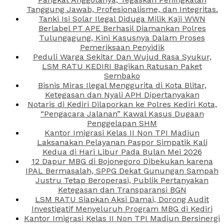
Tanggung Jawab, Profesionalisme, dan Integritas.
Tanki Isi Solar Ilegal Diduga Milik Kaji WWN
Berlabel PT APE Berhasil Diamankan Polres
Tulungagung, Kini Kasusnya Dalam Proses
Pemeriksaan Penyidik
Peduli Warga Sekitar Dan Wujud Rasa Syukur,
LSM RATU KEDIRI Bagikan Ratusan Paket
Sembako
Bisnis Miras Ilegal Menggurita di Kota Blitar,
Ketegasan dan Nyali APH Dipertanyakan
Notaris di Kediri Dilaporkan ke Polres Kediri Kota,
“Pengacara Jalanan” Kawal Kasus Dugaan
Penggelapan SHM
Kantor Imigrasi Kelas II Non TPI Madiun
Laksanakan Pelayanan Paspor Simpatik Kali
Kedua di Hari Libur Pada Bulan Mei 2026
12 Dapur MBG di Bojonegoro Dibekukan karena
IPAL Bermasalah, SPPG Dekat Gunungan Sampah
Justru Tetap Beroperasi, Publik Pertanyakan
Ketegasan dan Transparansi BGN
LSM RATU Siapkan Aksi Damai, Dorong Audit
Investigatif Menyeluruh Program MBG di Kediri
Kantor Imigrasi Kelas II Non TPI Madiun Bersinergi