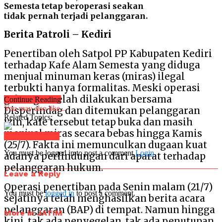
Semesta tetap beroperasi seakan
tidak pernah terjadi pelanggaran.
Berita Patroli – Kediri
Penertiban oleh Satpol PP Kabupaten Kediri
terhadap Kafe Alam Semesta yang diduga
menjual minuman keras (miras) ilegal
terbukti hanya formalitas. Meski operasi
gabungan telah dilakukan bersama
Continue Reading
You may also like...
Disperindag dan ditemukan pelanggaran
Related Topics:
izin, kafe tersebut tetap buka dan masih
menjual miras secara bebas hingga Kamis
Click to comment
(25/7). Fakta ini memunculkan dugaan kuat
You must be logged in to post a comment
Login
adanya perlindungan dari aparat terhadap
pelanggaran hukum.
Leave a Reply
Operasi penertiban pada Senin malam (21/7)
You must be
logged in
to post a comment.
sejatinya telah menghasilkan berita acara
pelanggaran (BAP) di tempat. Namun hingga
More in JATIM
kini, tak ada penyegelan, tak ada penutupan,