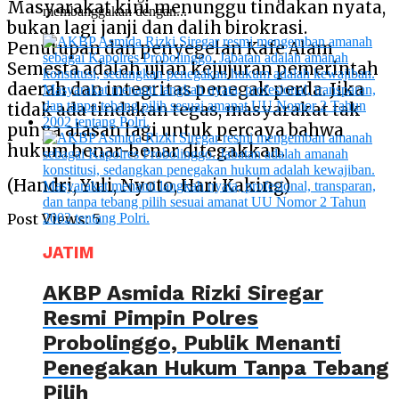
Masyarakat kini menunggu tindakan nyata,
membanggakan dengan...
bukan lagi janji dan dalih birokrasi.
Penutupan dan penyegelan Kafe Alam
Semesta adalah ujian kejujuran pemerintah
daerah dan integritas penegak perda. Jika
tidak ada tindakan tegas, masyarakat tak
punya alasan lagi untuk percaya bahwa
hukum benar-benar ditegakkan.
(Handri, Yuli, Nyoto, Hari Kaking)
Post Views:
5
JATIM
AKBP Asmida Rizki Siregar
Resmi Pimpin Polres
Probolinggo, Publik Menanti
Penegakan Hukum Tanpa Tebang
Pilih