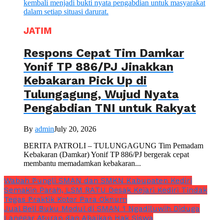
JATIM
Respons Cepat Tim Damkar
Yonif TP 886/PJ Jinakkan
Kebakaran Pick Up di
Tulungagung, Wujud Nyata
Pengabdian TNI untuk Rakyat
By
admin
July 20, 2026
BERITA PATROLI – TULUNGAGUNG Tim Pemadam
Kebakaran (Damkar) Yonif TP 886/PJ bergerak cepat
membantu memadamkan kebakaran...
Wabah Pungli SMAN dan SMKN Kabupaten Kediri
Semakin Parah, LSM RATU Desak Kejari Kediri Tindak
Tegas Praktik Kotor Para Oknum
Jual Beli Buku Modul di SMAN 1 Ngadiluwih Diduga
Langgar Aturan dan Abaikan Hak Siswa