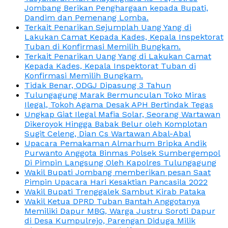
Jombang Berikan Penghargaan kepada Bupati,
Dandim dan Pemenang Lomba.
Terkait Penarikan Sejumplah Uang Yang di
Lakukan Camat Kepada Kades, Kepala Inspektorat
Tuban di Konfirmasi Memilih Bungkam.
Terkait Penarikan Uang Yang di Lakukan Camat
Kepada Kades, Kepala Inspektorat Tuban di
Konfirmasi Memilih Bungkam.
Tidak Benar, ODGJ Dipasung 3 Tahun
Tulungagung Marak Bermunculan Toko Miras
Ilegal, Tokoh Agama Desak APH Bertindak Tegas
Ungkap Giat Ilegal Mafia Solar, Seorang Wartawan
Dikeroyok Hingga Babak Belur oleh Komplotan
Sugit Celeng, Dian Cs Wartawan Abal-Abal
Upacara Pemakaman Almarhum Bripka Andik
Purwanto Anggota Binmas Polsek Sumbergempol
Di Pimpin Langsung Oleh Kapolres Tulungagung
Wakil Bupati Jombang memberikan pesan Saat
Pimpin Upacara Hari Kesaktian Pancasila 2022
Wakil Bupati Trenggalek Sambut Kirab Pataka
Wakil Ketua DPRD Tuban Bantah Anggotanya
Memiliki Dapur MBG, Warga Justru Soroti Dapur
di Desa Kumpulrejo, Parengan Diduga Milik