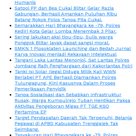
Humanis
Satpol PP dan Bea Cukai Blitar Gelar Razia
Gabungan, Berhasil Amankan Puluhan Ribu
Batang Rokok Polos Tanpa Pita Cukai.
Semarakkan Hari Bhayangkara ke -79, Polres
Kediri Kota Gelar Lomba Menembak 3 Pilar.
Sering lakukan aksi tipu-tipu, Sulis warga
Ponggok Blitar layak dapat sangsi moral.
SMKN 1 Plosoklaten Launching dan Bedah Jurnal
Karya Inovasi menjadi Kekayaan Intelektual
Tangani Laka Lantas Menonjol, Sat Lantas Polres
Jombang Raih Penghargaan dari Kakorlantas Polri
Tanki Isi Solar Ilegal Diduga Milik Kaji WWN
Berlabel PT APE Berhasil Diamankan Polres
Tulungagung, Kini Kasusnya Dalam Proses
Pemeriksaan Penyidik
Tanpa Sosialisasi dan Sebabkan Infrastruktur
Rusak, Warga Kumpulrejo Tuban Hentikan Paksa
Aktivitas Pengeboran Migas PT TGE KSO
Pertamina EP
Target Pendapatan Daerah Tak Terpenuhi, Belanja
Pegawai di APBD Kabupaten Trenggalek Tak
Seimbang.
Tasyakuran Hari Bhayangkara ke -79, Polres