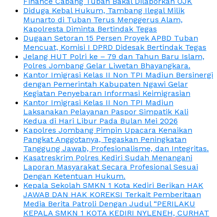
Finance Cabang Tuban Bakal Dilaporkan OJK
Diduga Kebal Hukum, Tambang Ilegal Milik
Munarto di Tuban Terus Menggerus Alam,
Kapolresta Diminta Bertindak Tegas
Dugaan Setoran 15 Persen Proyek APBD Tuban
Mencuat, Komisi I DPRD Didesak Bertindak Tegas
Jelang HUT Polri ke – 79 dan Tahun Baru Islam,
Polres Jombang Gelar Liwetan Bhayangkara.
Kantor Imigrasi Kelas II Non TPI Madiun Bersinergi
dengan Pemerintah Kabupaten Ngawi Gelar
Kegiatan Penyebaran Informasi Keimigrasian
Kantor Imigrasi Kelas II Non TPI Madiun
Laksanakan Pelayanan Paspor Simpatik Kali
Kedua di Hari Libur Pada Bulan Mei 2026
Kapolres Jombang Pimpin Upacara Kenaikan
Pangkat Anggotanya, Tegaskan Peningkatan
Tanggung Jawab, Profesionalisme, dan Integritas.
Kasatreskrim Polres Kediri Sudah Menangani
Laporan Masyarakat Secara Profesional Sesuai
Dengan Ketentuan Hukum.
Kepala Sekolah SMKN 1 Kota Kediri Berikan HAK
JAWAB DAN HAK KOREKSI Terkait Pemberitaan
Media Berita Patroli Dengan Judul “PERILAKU
KEPALA SMKN 1 KOTA KEDIRI NYLENEH, CURHAT