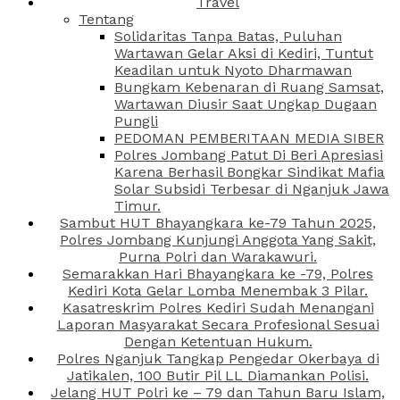
Travel
Tentang
Solidaritas Tanpa Batas, Puluhan
Wartawan Gelar Aksi di Kediri, Tuntut
Keadilan untuk Nyoto Dharmawan
Bungkam Kebenaran di Ruang Samsat,
Wartawan Diusir Saat Ungkap Dugaan
Pungli
PEDOMAN PEMBERITAAN MEDIA SIBER
Polres Jombang Patut Di Beri Apresiasi
Karena Berhasil Bongkar Sindikat Mafia
Solar Subsidi Terbesar di Nganjuk Jawa
Timur.
Sambut HUT Bhayangkara ke-79 Tahun 2025,
Polres Jombang Kunjungi Anggota Yang Sakit,
Purna Polri dan Warakawuri.
Semarakkan Hari Bhayangkara ke -79, Polres
Kediri Kota Gelar Lomba Menembak 3 Pilar.
Kasatreskrim Polres Kediri Sudah Menangani
Laporan Masyarakat Secara Profesional Sesuai
Dengan Ketentuan Hukum.
Polres Nganjuk Tangkap Pengedar Okerbaya di
Jatikalen, 100 Butir Pil LL Diamankan Polisi.
Jelang HUT Polri ke – 79 dan Tahun Baru Islam,