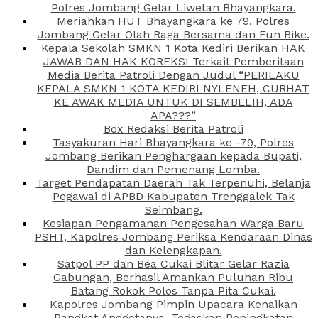
Polres Jombang Gelar Liwetan Bhayangkara.
Meriahkan HUT Bhayangkara ke 79, Polres
Jombang Gelar Olah Raga Bersama dan Fun Bike.
Kepala Sekolah SMKN 1 Kota Kediri Berikan HAK
JAWAB DAN HAK KOREKSI Terkait Pemberitaan
Media Berita Patroli Dengan Judul “PERILAKU
KEPALA SMKN 1 KOTA KEDIRI NYLENEH, CURHAT
KE AWAK MEDIA UNTUK DI SEMBELIH, ADA
APA???”
Box Redaksi Berita Patroli
Tasyakuran Hari Bhayangkara ke -79, Polres
Jombang Berikan Penghargaan kepada Bupati,
Dandim dan Pemenang Lomba.
Target Pendapatan Daerah Tak Terpenuhi, Belanja
Pegawai di APBD Kabupaten Trenggalek Tak
Seimbang.
Kesiapan Pengamanan Pengesahan Warga Baru
PSHT, Kapolres Jombang Periksa Kendaraan Dinas
dan Kelengkapan.
Satpol PP dan Bea Cukai Blitar Gelar Razia
Gabungan, Berhasil Amankan Puluhan Ribu
Batang Rokok Polos Tanpa Pita Cukai.
Kapolres Jombang Pimpin Upacara Kenaikan
Pangkat Anggotanya, Tegaskan Peningkatan