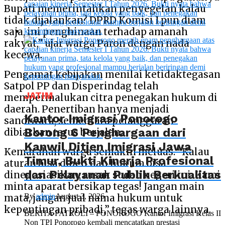
Bupati memerintahkan penyegelan kalau
tidak dijalankan? DPRD Komisi I pun diam
saja, ini penghinaan terhadap amanah
rakyat,” ujar warga Paron dengan nada
kecewa.
Pengamat kebijakan menilai ketidaktegasan
Satpol PP dan Disperindag telah
JATIM
mempermalukan citra penegakan hukum di
daerah. Penertiban hanya menjadi
Kantor Imigrasi Ponorogo
sandiwara, sementara pelanggaran
Borong 6 Penghargaan dari
dibiarkan terus berjalan.
Kanwil Ditjen Imigrasi Jawa
Kemarahan warga semakin meluas. “Kalau
Timur, Bukti Kinerja Profesional
aturan bisa dibeli dan hukum bisa
dan Pelayanan Publik Berkualitas
dinegosiasikan, rusak sudah negeri ini. Kami
minta aparat bersikap tegas! Jangan main
By
admin
August 3, 2026
mata, jangan jual nama hukum untuk
kepentingan pribadi,” tegas warga lainnya.
BERITA PATROLI – PONOROGO Kantor Imigrasi Kelas II
Non TPI Ponorogo kembali mencatatkan prestasi