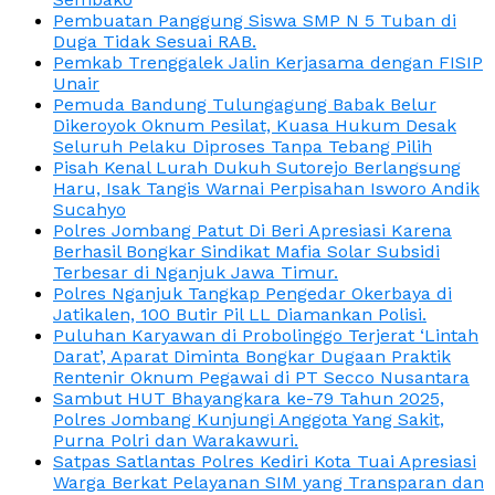
Pembuatan Panggung Siswa SMP N 5 Tuban di
Duga Tidak Sesuai RAB.
Pemkab Trenggalek Jalin Kerjasama dengan FISIP
Unair
Pemuda Bandung Tulungagung Babak Belur
Dikeroyok Oknum Pesilat, Kuasa Hukum Desak
Seluruh Pelaku Diproses Tanpa Tebang Pilih
Pisah Kenal Lurah Dukuh Sutorejo Berlangsung
Haru, Isak Tangis Warnai Perpisahan Isworo Andik
Sucahyo
Polres Jombang Patut Di Beri Apresiasi Karena
Berhasil Bongkar Sindikat Mafia Solar Subsidi
Terbesar di Nganjuk Jawa Timur.
Polres Nganjuk Tangkap Pengedar Okerbaya di
Jatikalen, 100 Butir Pil LL Diamankan Polisi.
Puluhan Karyawan di Probolinggo Terjerat ‘Lintah
Darat’, Aparat Diminta Bongkar Dugaan Praktik
Rentenir Oknum Pegawai di PT Secco Nusantara
Sambut HUT Bhayangkara ke-79 Tahun 2025,
Polres Jombang Kunjungi Anggota Yang Sakit,
Purna Polri dan Warakawuri.
Satpas Satlantas Polres Kediri Kota Tuai Apresiasi
Warga Berkat Pelayanan SIM yang Transparan dan