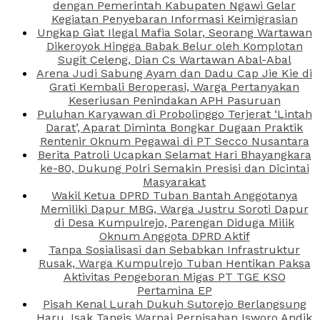
dengan Pemerintah Kabupaten Ngawi Gelar
Kegiatan Penyebaran Informasi Keimigrasian
Ungkap Giat Ilegal Mafia Solar, Seorang Wartawan
Dikeroyok Hingga Babak Belur oleh Komplotan
Sugit Celeng, Dian Cs Wartawan Abal-Abal
Arena Judi Sabung Ayam dan Dadu Cap Jie Kie di
Grati Kembali Beroperasi, Warga Pertanyakan
Keseriusan Penindakan APH Pasuruan
Puluhan Karyawan di Probolinggo Terjerat ‘Lintah
Darat’, Aparat Diminta Bongkar Dugaan Praktik
Rentenir Oknum Pegawai di PT Secco Nusantara
Berita Patroli Ucapkan Selamat Hari Bhayangkara
ke-80, Dukung Polri Semakin Presisi dan Dicintai
Masyarakat
Wakil Ketua DPRD Tuban Bantah Anggotanya
Memiliki Dapur MBG, Warga Justru Soroti Dapur
di Desa Kumpulrejo, Parengan Diduga Milik
Oknum Anggota DPRD Aktif
Tanpa Sosialisasi dan Sebabkan Infrastruktur
Rusak, Warga Kumpulrejo Tuban Hentikan Paksa
Aktivitas Pengeboran Migas PT TGE KSO
Pertamina EP
Pisah Kenal Lurah Dukuh Sutorejo Berlangsung
Haru, Isak Tangis Warnai Perpisahan Isworo Andik