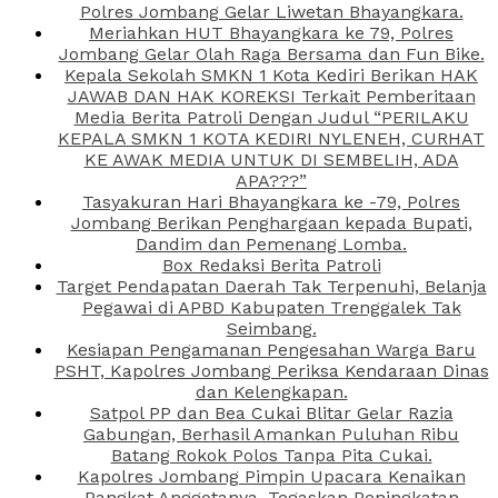
Polres Jombang Gelar Liwetan Bhayangkara.
Meriahkan HUT Bhayangkara ke 79, Polres
Jombang Gelar Olah Raga Bersama dan Fun Bike.
Kepala Sekolah SMKN 1 Kota Kediri Berikan HAK
JAWAB DAN HAK KOREKSI Terkait Pemberitaan
Media Berita Patroli Dengan Judul “PERILAKU
KEPALA SMKN 1 KOTA KEDIRI NYLENEH, CURHAT
KE AWAK MEDIA UNTUK DI SEMBELIH, ADA
APA???”
Tasyakuran Hari Bhayangkara ke -79, Polres
Jombang Berikan Penghargaan kepada Bupati,
Dandim dan Pemenang Lomba.
Box Redaksi Berita Patroli
Target Pendapatan Daerah Tak Terpenuhi, Belanja
Pegawai di APBD Kabupaten Trenggalek Tak
Seimbang.
Kesiapan Pengamanan Pengesahan Warga Baru
PSHT, Kapolres Jombang Periksa Kendaraan Dinas
dan Kelengkapan.
Satpol PP dan Bea Cukai Blitar Gelar Razia
Gabungan, Berhasil Amankan Puluhan Ribu
Batang Rokok Polos Tanpa Pita Cukai.
Kapolres Jombang Pimpin Upacara Kenaikan
Pangkat Anggotanya, Tegaskan Peningkatan