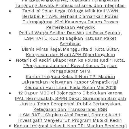
Tanggung Jawab, Profesionalisme, dan Integritas.
Tanki Isi Solar Ilegal Diduga Milik Kaji WWN
Berlabel PT APE Berhasil Diamankan Polres
Tulungagung, Kini Kasusnya Dalam Proses
Pemeriksaan Penyidik
Peduli Warga Sekitar Dan Wujud Rasa Syukur,
LSM RATU KEDIRI Bagikan Ratusan Paket
Sembako
Bisnis Miras Ilegal Menggurita di Kota Blitar,
Ketegasan dan Nyali APH Dipertanyakan
Notaris di Kediri Dilaporkan ke Polres Kediri Kota,
“Pengacara Jalanan” Kawal Kasus Dugaan
Penggelapan SHM
Kantor Imigrasi Kelas II Non TPI Madiun
Laksanakan Pelayanan Paspor Simpatik Kali
Kedua di Hari Libur Pada Bulan Mei 2026
12 Dapur MBG di Bojonegoro Dibekukan karena
IPAL Bermasalah, SPPG Dekat Gunungan Sampah
Justru Tetap Beroperasi, Publik Pertanyakan
Ketegasan dan Transparansi BGN
LSM RATU Siapkan Aksi Damai, Dorong Audit
Investigatif Menyeluruh Program MBG di Kediri
Kantor Imigrasi Kelas II Non TPI Madiun Bersinergi