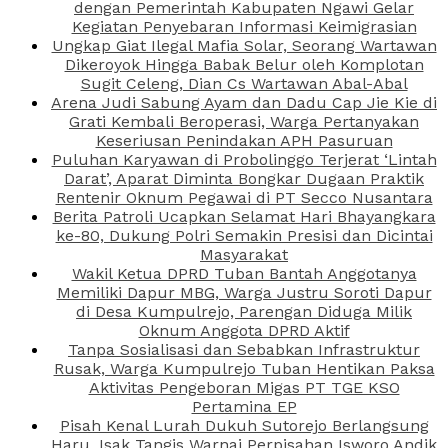
dengan Pemerintah Kabupaten Ngawi Gelar
Kegiatan Penyebaran Informasi Keimigrasian
Ungkap Giat Ilegal Mafia Solar, Seorang Wartawan
Dikeroyok Hingga Babak Belur oleh Komplotan
Sugit Celeng, Dian Cs Wartawan Abal-Abal
Arena Judi Sabung Ayam dan Dadu Cap Jie Kie di
Grati Kembali Beroperasi, Warga Pertanyakan
Keseriusan Penindakan APH Pasuruan
Puluhan Karyawan di Probolinggo Terjerat ‘Lintah
Darat’, Aparat Diminta Bongkar Dugaan Praktik
Rentenir Oknum Pegawai di PT Secco Nusantara
Berita Patroli Ucapkan Selamat Hari Bhayangkara
ke-80, Dukung Polri Semakin Presisi dan Dicintai
Masyarakat
Wakil Ketua DPRD Tuban Bantah Anggotanya
Memiliki Dapur MBG, Warga Justru Soroti Dapur
di Desa Kumpulrejo, Parengan Diduga Milik
Oknum Anggota DPRD Aktif
Tanpa Sosialisasi dan Sebabkan Infrastruktur
Rusak, Warga Kumpulrejo Tuban Hentikan Paksa
Aktivitas Pengeboran Migas PT TGE KSO
Pertamina EP
Pisah Kenal Lurah Dukuh Sutorejo Berlangsung
Haru, Isak Tangis Warnai Perpisahan Isworo Andik