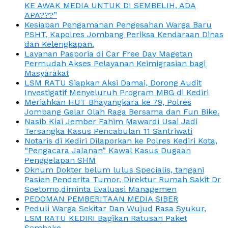
KE AWAK MEDIA UNTUK DI SEMBELIH, ADA
APA???”
Kesiapan Pengamanan Pengesahan Warga Baru
PSHT, Kapolres Jombang Periksa Kendaraan Dinas
dan Kelengkapan.
Layanan Pasporia di Car Free Day Magetan
Permudah Akses Pelayanan Keimigrasian bagi
Masyarakat
LSM RATU Siapkan Aksi Damai, Dorong Audit
Investigatif Menyeluruh Program MBG di Kediri
Meriahkan HUT Bhayangkara ke 79, Polres
Jombang Gelar Olah Raga Bersama dan Fun Bike.
Nasib Kiai Jember Fahim Mawardi Usai Jadi
Tersangka Kasus Pencabulan 11 Santriwati
Notaris di Kediri Dilaporkan ke Polres Kediri Kota,
“Pengacara Jalanan” Kawal Kasus Dugaan
Penggelapan SHM
Oknum Dokter belum lulus Specialis, tangani
Pasien Penderita Tumor, Direktur Rumah Sakit Dr
Soetomo,diminta Evaluasi Managemen
PEDOMAN PEMBERITAAN MEDIA SIBER
Peduli Warga Sekitar Dan Wujud Rasa Syukur,
LSM RATU KEDIRI Bagikan Ratusan Paket
Sembako