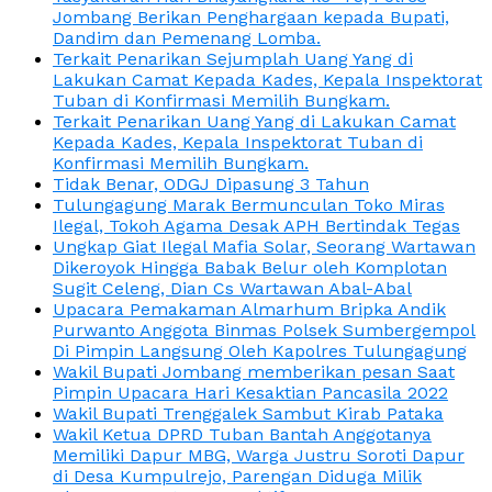
Jombang Berikan Penghargaan kepada Bupati,
Dandim dan Pemenang Lomba.
Terkait Penarikan Sejumplah Uang Yang di
Lakukan Camat Kepada Kades, Kepala Inspektorat
Tuban di Konfirmasi Memilih Bungkam.
Terkait Penarikan Uang Yang di Lakukan Camat
Kepada Kades, Kepala Inspektorat Tuban di
Konfirmasi Memilih Bungkam.
Tidak Benar, ODGJ Dipasung 3 Tahun
Tulungagung Marak Bermunculan Toko Miras
Ilegal, Tokoh Agama Desak APH Bertindak Tegas
Ungkap Giat Ilegal Mafia Solar, Seorang Wartawan
Dikeroyok Hingga Babak Belur oleh Komplotan
Sugit Celeng, Dian Cs Wartawan Abal-Abal
Upacara Pemakaman Almarhum Bripka Andik
Purwanto Anggota Binmas Polsek Sumbergempol
Di Pimpin Langsung Oleh Kapolres Tulungagung
Wakil Bupati Jombang memberikan pesan Saat
Pimpin Upacara Hari Kesaktian Pancasila 2022
Wakil Bupati Trenggalek Sambut Kirab Pataka
Wakil Ketua DPRD Tuban Bantah Anggotanya
Memiliki Dapur MBG, Warga Justru Soroti Dapur
di Desa Kumpulrejo, Parengan Diduga Milik