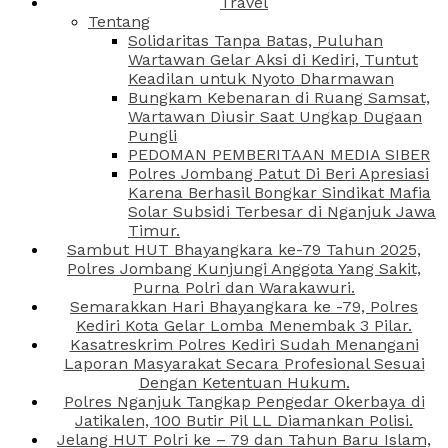
Travel
Tentang
Solidaritas Tanpa Batas, Puluhan
Wartawan Gelar Aksi di Kediri, Tuntut
Keadilan untuk Nyoto Dharmawan
Bungkam Kebenaran di Ruang Samsat,
Wartawan Diusir Saat Ungkap Dugaan
Pungli
PEDOMAN PEMBERITAAN MEDIA SIBER
Polres Jombang Patut Di Beri Apresiasi
Karena Berhasil Bongkar Sindikat Mafia
Solar Subsidi Terbesar di Nganjuk Jawa
Timur.
Sambut HUT Bhayangkara ke-79 Tahun 2025,
Polres Jombang Kunjungi Anggota Yang Sakit,
Purna Polri dan Warakawuri.
Semarakkan Hari Bhayangkara ke -79, Polres
Kediri Kota Gelar Lomba Menembak 3 Pilar.
Kasatreskrim Polres Kediri Sudah Menangani
Laporan Masyarakat Secara Profesional Sesuai
Dengan Ketentuan Hukum.
Polres Nganjuk Tangkap Pengedar Okerbaya di
Jatikalen, 100 Butir Pil LL Diamankan Polisi.
Jelang HUT Polri ke – 79 dan Tahun Baru Islam,