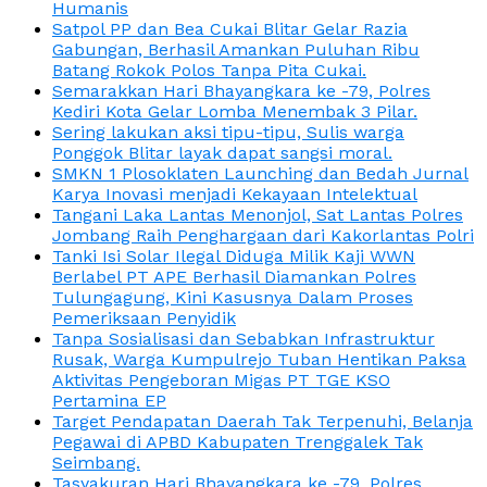
Humanis
Satpol PP dan Bea Cukai Blitar Gelar Razia
Gabungan, Berhasil Amankan Puluhan Ribu
Batang Rokok Polos Tanpa Pita Cukai.
Semarakkan Hari Bhayangkara ke -79, Polres
Kediri Kota Gelar Lomba Menembak 3 Pilar.
Sering lakukan aksi tipu-tipu, Sulis warga
Ponggok Blitar layak dapat sangsi moral.
SMKN 1 Plosoklaten Launching dan Bedah Jurnal
Karya Inovasi menjadi Kekayaan Intelektual
Tangani Laka Lantas Menonjol, Sat Lantas Polres
Jombang Raih Penghargaan dari Kakorlantas Polri
Tanki Isi Solar Ilegal Diduga Milik Kaji WWN
Berlabel PT APE Berhasil Diamankan Polres
Tulungagung, Kini Kasusnya Dalam Proses
Pemeriksaan Penyidik
Tanpa Sosialisasi dan Sebabkan Infrastruktur
Rusak, Warga Kumpulrejo Tuban Hentikan Paksa
Aktivitas Pengeboran Migas PT TGE KSO
Pertamina EP
Target Pendapatan Daerah Tak Terpenuhi, Belanja
Pegawai di APBD Kabupaten Trenggalek Tak
Seimbang.
Tasyakuran Hari Bhayangkara ke -79, Polres