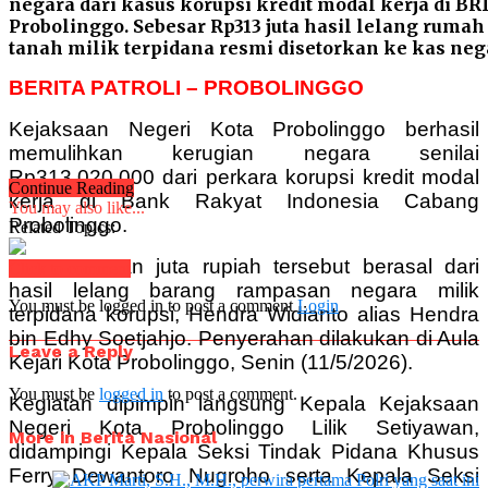
negara dari kasus korupsi kredit modal kerja di BR
Probolinggo. Sebesar Rp313 juta hasil lelang rumah
tanah milik terpidana resmi disetorkan ke kas neg
BERITA PATROLI – PROBOLINGGO
Kejaksaan Negeri Kota Probolinggo berhasil
memulihkan kerugian negara senilai
Rp313.020.000 dari perkara korupsi kredit modal
Continue Reading
kerja di Bank Rakyat Indonesia Cabang
You may also like...
Probolinggo.
Related Topics:
Uang ratusan juta rupiah tersebut berasal dari
Click to comment
hasil lelang barang rampasan negara milik
You must be logged in to post a comment
Login
terpidana korupsi, Hendra Widianto alias Hendra
bin Edhy Soetjahjo. Penyerahan dilakukan di Aula
Leave a Reply
Kejari Kota Probolinggo, Senin (11/5/2026).
You must be
logged in
to post a comment.
Kegiatan dipimpin langsung Kepala Kejaksaan
Negeri Kota Probolinggo Lilik Setiyawan,
More in Berita Nasional
didampingi Kepala Seksi Tindak Pidana Khusus
Ferry Dewantoro Nugroho serta Kepala Seksi