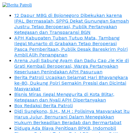
12 Dapur MBG di Bojonegoro Dibekukan karena
IPAL Bermasalah, SPPG Dekat Gunungan Sampah
Justru Tetap Beroperasi, Publik Pertanyakan
Ketegasan dan Transparansi BGN
APH Kabupaten Tuban Tutup Mata, Tambang
Ilegal Munarto di Grabakan Tetap Beroperasi
Pasca Pemberitaan, Publik Desak Bareskrim Polri
Ambil Alih Penanganan
Arena Judi Sabung Ayam dan Dadu Cap Jie Kie di
Grati Kembali Beroperasi, Warga Pertanyakan
Keseriusan Penindakan APH Pasuruan
Berita Patroli Ucapkan Selamat Hari Bhayangkara
ke-80, Dukung Polri Semakin Presisi dan Dicintai
Masyarakat
Bisnis Miras Ilegal Menggurita di Kota Blitar,
Ketegasan dan Nyali APH Dipertanyakan
Box Redaksi Berita Patroli
Didi Sungkono, S.H., M.H : Polisinya Masyarakat itu
Harus Jujur, Bernurani Dalam Menegakkan
Hukum Berkeadilan Beradab dan Bermartabat
Diduga Ada Biaya Penitipan BPKB, Indomobil