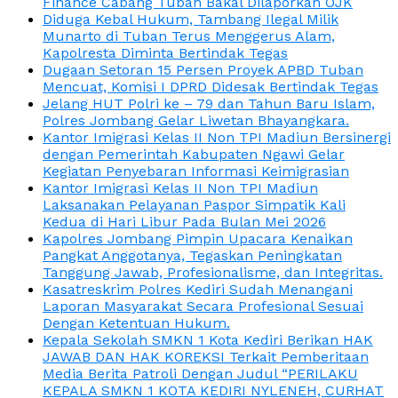
Finance Cabang Tuban Bakal Dilaporkan OJK
Diduga Kebal Hukum, Tambang Ilegal Milik
Munarto di Tuban Terus Menggerus Alam,
Kapolresta Diminta Bertindak Tegas
Dugaan Setoran 15 Persen Proyek APBD Tuban
Mencuat, Komisi I DPRD Didesak Bertindak Tegas
Jelang HUT Polri ke – 79 dan Tahun Baru Islam,
Polres Jombang Gelar Liwetan Bhayangkara.
Kantor Imigrasi Kelas II Non TPI Madiun Bersinergi
dengan Pemerintah Kabupaten Ngawi Gelar
Kegiatan Penyebaran Informasi Keimigrasian
Kantor Imigrasi Kelas II Non TPI Madiun
Laksanakan Pelayanan Paspor Simpatik Kali
Kedua di Hari Libur Pada Bulan Mei 2026
Kapolres Jombang Pimpin Upacara Kenaikan
Pangkat Anggotanya, Tegaskan Peningkatan
Tanggung Jawab, Profesionalisme, dan Integritas.
Kasatreskrim Polres Kediri Sudah Menangani
Laporan Masyarakat Secara Profesional Sesuai
Dengan Ketentuan Hukum.
Kepala Sekolah SMKN 1 Kota Kediri Berikan HAK
JAWAB DAN HAK KOREKSI Terkait Pemberitaan
Media Berita Patroli Dengan Judul “PERILAKU
KEPALA SMKN 1 KOTA KEDIRI NYLENEH, CURHAT