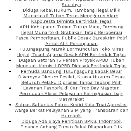
Sucahyo
Diduga Kebal Hukum, Tambang Ilegal Milik
Munarto di Tuban Terus Menggerus Alam,
Kapolresta Diminta Bertindak Tegas
APH Kabupaten Tuban Tutup Mata, Tambang
Ilegal Munarto di Grabakan Tetap Beroperasi
Pasca Pemberitaan, Publik Desak Bareskrim Polri
Ambil Alih Penanganan
Tulungagung Marak Bermunculan Toko Miras
Ilegal, Tokoh Agama Desak APH Bertindak Tegas
Dugaan Setoran 15 Persen Proyek APBD Tuban
Mencuat, Komisi I DPRD Didesak Bertindak Tegas
Pemuda Bandung Tulungagung Babak Belur
Dikeroyok Oknum Pesilat, Kuasa Hukum Desak
Seluruh Pelaku Diproses Tanpa Tebang Pilih
Layanan Pasporia di Car Free Day Magetan
Permudah Akses Pelayanan Keimigrasian bagi
Masyarakat
Satpas Satlantas Polres Kediri Kota Tuai Apresiasi
Warga Berkat Pelayanan SIM yang Transparan dan
Humanis
Diduga Ada Biaya Penitipan BPKB, Indomobil
Finance Cabang Tuban Bakal Dilaporkan OJK