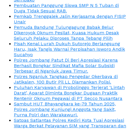
Pembuatan Panggung Siswa SMP N 5 Tuban di
Duga Tidak Sesuai RAB.
Pemkab Trenggalek Jalin Kerjasama dengan FISIP
Unair
Pemuda Bandung Tulungagung Babak Belur
Dikeroyok Oknum Pesilat, Kuasa Hukum Desak
Seluruh Pelaku Diproses Tanpa Tebang Pilih
Pisah Kenal Lurah Dukuh Sutorejo Berlangsung
Haru, Isak Tangis Warnai Perpisahan Isworo Andik
Sucahyo
Polres Jombang Patut Di Beri Apresiasi Karena
Berhasil Bongkar Sindikat Mafia Solar Subsidi
Terbesar di Nganjuk Jawa Timur.
Polres Nganjuk Tangkap Pengedar Okerbaya di
Jatikalen, 100 Butir Pil LL Diamankan Polisi.
Puluhan Karyawan di Probolinggo Terjerat ‘Lintah
Darat’, Aparat Diminta Bongkar Dugaan Praktik
Rentenir Oknum Pegawai di PT Secco Nusantara
Sambut HUT Bhayangkara ke-79 Tahun 2025,
Polres Jombang Kunjungi Anggota Yang Sakit,
Purna Polri dan Warakawuri.
Satpas Satlantas Polres Kediri Kota Tuai Apresiasi
Warga Berkat Pelayanan SIM yang Transparan dan