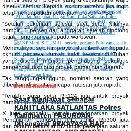
disertai setoran kepada oknum tertentu jika ingin
tetap mendapatkan pekerjaan proyek APBD.
“Setelah pekerjaan selesai, saya setor. Nilainya
hampir 15 persen dari anggaran setelah dipotong
pajak,” ungkapnya kepada wartawan.
Menurutnya, setoran proyek itu diberikan kepada
oknum pegawai rumah sakit swasta di Tuban
yang disebut menjadi penghubung sekaligus
pengendali distribusi proyek pemerintah daerah.
Tak tanggung-tanggung, nominal setoran yang
diberikan disebut mencapai ratusan juta rupiah.
Berita Nasional
“Terakhir saya setor Rp124 juta untuk proyek
Saat Menjabat Sebagai
hampir Rp1 miliar,” katanya.
KANITLAKA SATLANTAS Polres
X juga mengaku pernah mendapatkan proyek
Kabupaten PASURUAN,
Penunjukan Langsung (PL) senilai Rp300 juta
Ditengarai REKAYASA BAP
dari oknum berinisial BD untuk pekerjaan saluran