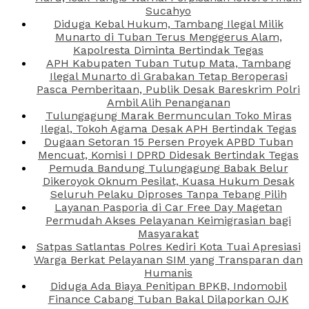
Sucahyo
Diduga Kebal Hukum, Tambang Ilegal Milik
Munarto di Tuban Terus Menggerus Alam,
Kapolresta Diminta Bertindak Tegas
APH Kabupaten Tuban Tutup Mata, Tambang
Ilegal Munarto di Grabakan Tetap Beroperasi
Pasca Pemberitaan, Publik Desak Bareskrim Polri
Ambil Alih Penanganan
Tulungagung Marak Bermunculan Toko Miras
Ilegal, Tokoh Agama Desak APH Bertindak Tegas
Dugaan Setoran 15 Persen Proyek APBD Tuban
Mencuat, Komisi I DPRD Didesak Bertindak Tegas
Pemuda Bandung Tulungagung Babak Belur
Dikeroyok Oknum Pesilat, Kuasa Hukum Desak
Seluruh Pelaku Diproses Tanpa Tebang Pilih
Layanan Pasporia di Car Free Day Magetan
Permudah Akses Pelayanan Keimigrasian bagi
Masyarakat
Satpas Satlantas Polres Kediri Kota Tuai Apresiasi
Warga Berkat Pelayanan SIM yang Transparan dan
Humanis
Diduga Ada Biaya Penitipan BPKB, Indomobil
Finance Cabang Tuban Bakal Dilaporkan OJK