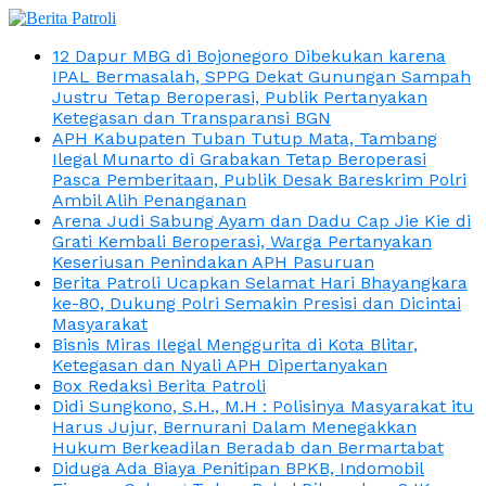
12 Dapur MBG di Bojonegoro Dibekukan karena
IPAL Bermasalah, SPPG Dekat Gunungan Sampah
Justru Tetap Beroperasi, Publik Pertanyakan
Ketegasan dan Transparansi BGN
APH Kabupaten Tuban Tutup Mata, Tambang
Ilegal Munarto di Grabakan Tetap Beroperasi
Pasca Pemberitaan, Publik Desak Bareskrim Polri
Ambil Alih Penanganan
Arena Judi Sabung Ayam dan Dadu Cap Jie Kie di
Grati Kembali Beroperasi, Warga Pertanyakan
Keseriusan Penindakan APH Pasuruan
Berita Patroli Ucapkan Selamat Hari Bhayangkara
ke-80, Dukung Polri Semakin Presisi dan Dicintai
Masyarakat
Bisnis Miras Ilegal Menggurita di Kota Blitar,
Ketegasan dan Nyali APH Dipertanyakan
Box Redaksi Berita Patroli
Didi Sungkono, S.H., M.H : Polisinya Masyarakat itu
Harus Jujur, Bernurani Dalam Menegakkan
Hukum Berkeadilan Beradab dan Bermartabat
Diduga Ada Biaya Penitipan BPKB, Indomobil