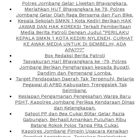
Polres Jombang Gelar Liwetan Bhayangkara.
Meriahkan HUT Bhayangkara ke 79, Polres
Jombang Gelar Olah Raga Bersama dan Fun Bike.
Kepala Sekolah SMKN 1 Kota Kediri Berikan HAK
JAWAB DAN HAK KOREKSI Terkait Pemberitaan
Media Berita Patroli Dengan Judul “PERILAKU
KEPALA SMKN 1 KOTA KEDIRI NYLENEH, CURHAT
KE AWAK MEDIA UNTUK DI SEMBELIH, ADA
APA???”
Box Redaksi Berita Patroli
Tasyakuran Hari Bhayangkara ke -79, Polres
Jombang Berikan Penghargaan kepada Bupati,
Dandim dan Pemenang Lomba.
Target Pendapatan Daerah Tak Terpenuhi, Belanja
Pegawai di APBD Kabupaten Trenggalek Tak
Seimbang.
Kesiapan Pengamanan Pengesahan Warga Baru
PSHT, Kapolres Jombang Periksa Kendaraan Dinas
dan Kelengkapan.
Satpol PP dan Bea Cukai Blitar Gelar Razia
Gabungan, Berhasil Amankan Puluhan Ribu
Batang Rokok Polos Tanpa Pita Cukai.
Kapolres Jombang Pimpin Upacara Kenaikan
Pangkat Anggotanya, Tegaskan Peningkatan