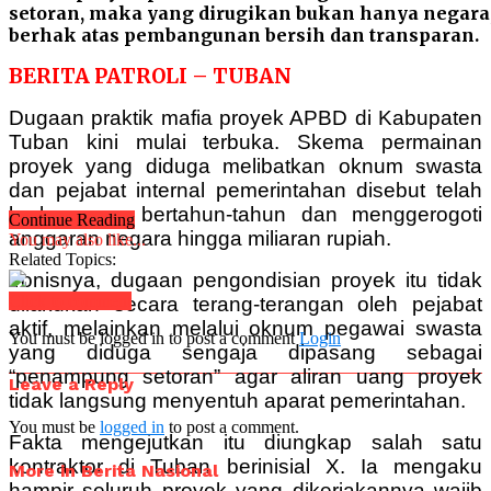
setoran, maka yang dirugikan bukan hanya negara,
berhak atas pembangunan bersih dan transparan.
BERITA PATROLI – TUBAN
Dugaan praktik mafia proyek APBD di Kabupaten
Tuban kini mulai terbuka. Skema permainan
proyek yang diduga melibatkan oknum swasta
dan pejabat internal pemerintahan disebut telah
berlangsung bertahun-tahun dan menggerogoti
Continue Reading
anggaran negara hingga miliaran rupiah.
You may also like...
Related Topics:
Ironisnya, dugaan pengondisian proyek itu tidak
Click to comment
dilakukan secara terang-terangan oleh pejabat
aktif, melainkan melalui oknum pegawai swasta
You must be logged in to post a comment
Login
yang diduga sengaja dipasang sebagai
“penampung setoran” agar aliran uang proyek
Leave a Reply
tidak langsung menyentuh aparat pemerintahan.
You must be
logged in
to post a comment.
Fakta mengejutkan itu diungkap salah satu
kontraktor di Tuban berinisial X. Ia mengaku
More in Berita Nasional
hampir seluruh proyek yang dikerjakannya wajib