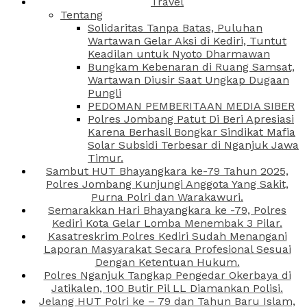
Travel
Tentang
Solidaritas Tanpa Batas, Puluhan
Wartawan Gelar Aksi di Kediri, Tuntut
Keadilan untuk Nyoto Dharmawan
Bungkam Kebenaran di Ruang Samsat,
Wartawan Diusir Saat Ungkap Dugaan
Pungli
PEDOMAN PEMBERITAAN MEDIA SIBER
Polres Jombang Patut Di Beri Apresiasi
Karena Berhasil Bongkar Sindikat Mafia
Solar Subsidi Terbesar di Nganjuk Jawa
Timur.
Sambut HUT Bhayangkara ke-79 Tahun 2025,
Polres Jombang Kunjungi Anggota Yang Sakit,
Purna Polri dan Warakawuri.
Semarakkan Hari Bhayangkara ke -79, Polres
Kediri Kota Gelar Lomba Menembak 3 Pilar.
Kasatreskrim Polres Kediri Sudah Menangani
Laporan Masyarakat Secara Profesional Sesuai
Dengan Ketentuan Hukum.
Polres Nganjuk Tangkap Pengedar Okerbaya di
Jatikalen, 100 Butir Pil LL Diamankan Polisi.
Jelang HUT Polri ke – 79 dan Tahun Baru Islam,