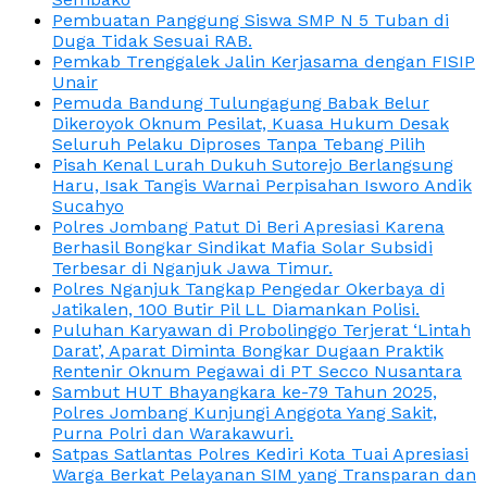
Pembuatan Panggung Siswa SMP N 5 Tuban di
Duga Tidak Sesuai RAB.
Pemkab Trenggalek Jalin Kerjasama dengan FISIP
Unair
Pemuda Bandung Tulungagung Babak Belur
Dikeroyok Oknum Pesilat, Kuasa Hukum Desak
Seluruh Pelaku Diproses Tanpa Tebang Pilih
Pisah Kenal Lurah Dukuh Sutorejo Berlangsung
Haru, Isak Tangis Warnai Perpisahan Isworo Andik
Sucahyo
Polres Jombang Patut Di Beri Apresiasi Karena
Berhasil Bongkar Sindikat Mafia Solar Subsidi
Terbesar di Nganjuk Jawa Timur.
Polres Nganjuk Tangkap Pengedar Okerbaya di
Jatikalen, 100 Butir Pil LL Diamankan Polisi.
Puluhan Karyawan di Probolinggo Terjerat ‘Lintah
Darat’, Aparat Diminta Bongkar Dugaan Praktik
Rentenir Oknum Pegawai di PT Secco Nusantara
Sambut HUT Bhayangkara ke-79 Tahun 2025,
Polres Jombang Kunjungi Anggota Yang Sakit,
Purna Polri dan Warakawuri.
Satpas Satlantas Polres Kediri Kota Tuai Apresiasi
Warga Berkat Pelayanan SIM yang Transparan dan