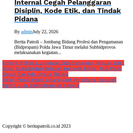
Internal Cegah Pelanggaran
Disiplin, Kode Etik, dan Tindak
Pidana
By
admin
July 22, 2026
Berita Patroli – Jombang Bidang Profesi dan Pengamanan
(Bidpropam) Polda Jawa Timur melalui Subbidprovos
melaksanakan kegiatan...
Kinerja Polres Lumajang Dipertanyakan, Ribuan Liter
Solar Subsidi dan Belasan Barcode Disita, Tapi Polisi
Sebut Tak Ada Unsur Pidana
Kejari Probolinggo Lelang Aset Terpidana Korupsi,
Rp313 Juta Diserahkan ke Negara
Copyright © beritapatroli.co.id 2023