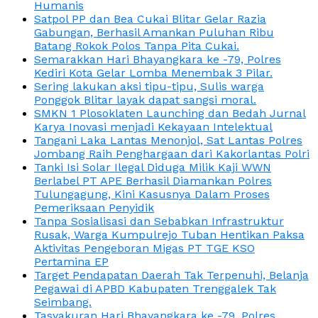
Humanis
Satpol PP dan Bea Cukai Blitar Gelar Razia
Gabungan, Berhasil Amankan Puluhan Ribu
Batang Rokok Polos Tanpa Pita Cukai.
Semarakkan Hari Bhayangkara ke -79, Polres
Kediri Kota Gelar Lomba Menembak 3 Pilar.
Sering lakukan aksi tipu-tipu, Sulis warga
Ponggok Blitar layak dapat sangsi moral.
SMKN 1 Plosoklaten Launching dan Bedah Jurnal
Karya Inovasi menjadi Kekayaan Intelektual
Tangani Laka Lantas Menonjol, Sat Lantas Polres
Jombang Raih Penghargaan dari Kakorlantas Polri
Tanki Isi Solar Ilegal Diduga Milik Kaji WWN
Berlabel PT APE Berhasil Diamankan Polres
Tulungagung, Kini Kasusnya Dalam Proses
Pemeriksaan Penyidik
Tanpa Sosialisasi dan Sebabkan Infrastruktur
Rusak, Warga Kumpulrejo Tuban Hentikan Paksa
Aktivitas Pengeboran Migas PT TGE KSO
Pertamina EP
Target Pendapatan Daerah Tak Terpenuhi, Belanja
Pegawai di APBD Kabupaten Trenggalek Tak
Seimbang.
Tasyakuran Hari Bhayangkara ke -79, Polres