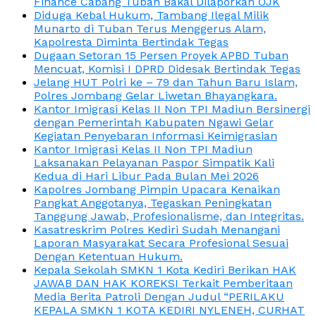
Finance Cabang Tuban Bakal Dilaporkan OJK
Diduga Kebal Hukum, Tambang Ilegal Milik
Munarto di Tuban Terus Menggerus Alam,
Kapolresta Diminta Bertindak Tegas
Dugaan Setoran 15 Persen Proyek APBD Tuban
Mencuat, Komisi I DPRD Didesak Bertindak Tegas
Jelang HUT Polri ke – 79 dan Tahun Baru Islam,
Polres Jombang Gelar Liwetan Bhayangkara.
Kantor Imigrasi Kelas II Non TPI Madiun Bersinergi
dengan Pemerintah Kabupaten Ngawi Gelar
Kegiatan Penyebaran Informasi Keimigrasian
Kantor Imigrasi Kelas II Non TPI Madiun
Laksanakan Pelayanan Paspor Simpatik Kali
Kedua di Hari Libur Pada Bulan Mei 2026
Kapolres Jombang Pimpin Upacara Kenaikan
Pangkat Anggotanya, Tegaskan Peningkatan
Tanggung Jawab, Profesionalisme, dan Integritas.
Kasatreskrim Polres Kediri Sudah Menangani
Laporan Masyarakat Secara Profesional Sesuai
Dengan Ketentuan Hukum.
Kepala Sekolah SMKN 1 Kota Kediri Berikan HAK
JAWAB DAN HAK KOREKSI Terkait Pemberitaan
Media Berita Patroli Dengan Judul “PERILAKU
KEPALA SMKN 1 KOTA KEDIRI NYLENEH, CURHAT