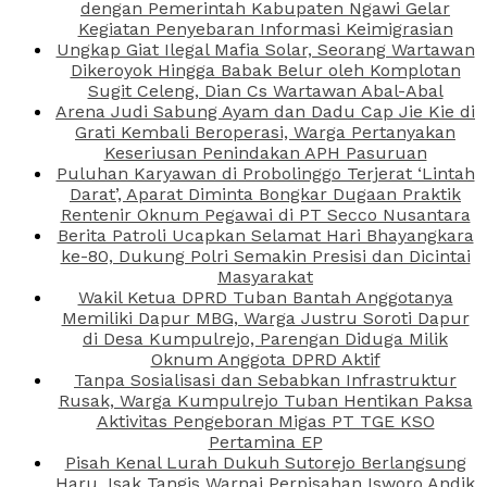
dengan Pemerintah Kabupaten Ngawi Gelar
Kegiatan Penyebaran Informasi Keimigrasian
Ungkap Giat Ilegal Mafia Solar, Seorang Wartawan
Dikeroyok Hingga Babak Belur oleh Komplotan
Sugit Celeng, Dian Cs Wartawan Abal-Abal
Arena Judi Sabung Ayam dan Dadu Cap Jie Kie di
Grati Kembali Beroperasi, Warga Pertanyakan
Keseriusan Penindakan APH Pasuruan
Puluhan Karyawan di Probolinggo Terjerat ‘Lintah
Darat’, Aparat Diminta Bongkar Dugaan Praktik
Rentenir Oknum Pegawai di PT Secco Nusantara
Berita Patroli Ucapkan Selamat Hari Bhayangkara
ke-80, Dukung Polri Semakin Presisi dan Dicintai
Masyarakat
Wakil Ketua DPRD Tuban Bantah Anggotanya
Memiliki Dapur MBG, Warga Justru Soroti Dapur
di Desa Kumpulrejo, Parengan Diduga Milik
Oknum Anggota DPRD Aktif
Tanpa Sosialisasi dan Sebabkan Infrastruktur
Rusak, Warga Kumpulrejo Tuban Hentikan Paksa
Aktivitas Pengeboran Migas PT TGE KSO
Pertamina EP
Pisah Kenal Lurah Dukuh Sutorejo Berlangsung
Haru, Isak Tangis Warnai Perpisahan Isworo Andik