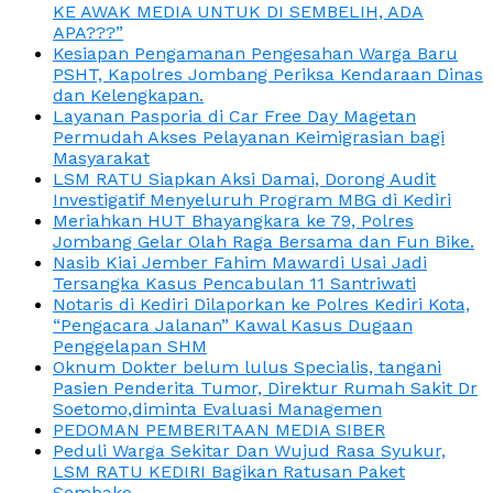
KE AWAK MEDIA UNTUK DI SEMBELIH, ADA
APA???”
Kesiapan Pengamanan Pengesahan Warga Baru
PSHT, Kapolres Jombang Periksa Kendaraan Dinas
dan Kelengkapan.
Layanan Pasporia di Car Free Day Magetan
Permudah Akses Pelayanan Keimigrasian bagi
Masyarakat
LSM RATU Siapkan Aksi Damai, Dorong Audit
Investigatif Menyeluruh Program MBG di Kediri
Meriahkan HUT Bhayangkara ke 79, Polres
Jombang Gelar Olah Raga Bersama dan Fun Bike.
Nasib Kiai Jember Fahim Mawardi Usai Jadi
Tersangka Kasus Pencabulan 11 Santriwati
Notaris di Kediri Dilaporkan ke Polres Kediri Kota,
“Pengacara Jalanan” Kawal Kasus Dugaan
Penggelapan SHM
Oknum Dokter belum lulus Specialis, tangani
Pasien Penderita Tumor, Direktur Rumah Sakit Dr
Soetomo,diminta Evaluasi Managemen
PEDOMAN PEMBERITAAN MEDIA SIBER
Peduli Warga Sekitar Dan Wujud Rasa Syukur,
LSM RATU KEDIRI Bagikan Ratusan Paket
Sembako