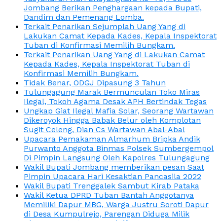
Jombang Berikan Penghargaan kepada Bupati,
Dandim dan Pemenang Lomba.
Terkait Penarikan Sejumplah Uang Yang di
Lakukan Camat Kepada Kades, Kepala Inspektorat
Tuban di Konfirmasi Memilih Bungkam.
Terkait Penarikan Uang Yang di Lakukan Camat
Kepada Kades, Kepala Inspektorat Tuban di
Konfirmasi Memilih Bungkam.
Tidak Benar, ODGJ Dipasung 3 Tahun
Tulungagung Marak Bermunculan Toko Miras
Ilegal, Tokoh Agama Desak APH Bertindak Tegas
Ungkap Giat Ilegal Mafia Solar, Seorang Wartawan
Dikeroyok Hingga Babak Belur oleh Komplotan
Sugit Celeng, Dian Cs Wartawan Abal-Abal
Upacara Pemakaman Almarhum Bripka Andik
Purwanto Anggota Binmas Polsek Sumbergempol
Di Pimpin Langsung Oleh Kapolres Tulungagung
Wakil Bupati Jombang memberikan pesan Saat
Pimpin Upacara Hari Kesaktian Pancasila 2022
Wakil Bupati Trenggalek Sambut Kirab Pataka
Wakil Ketua DPRD Tuban Bantah Anggotanya
Memiliki Dapur MBG, Warga Justru Soroti Dapur
di Desa Kumpulrejo, Parengan Diduga Milik