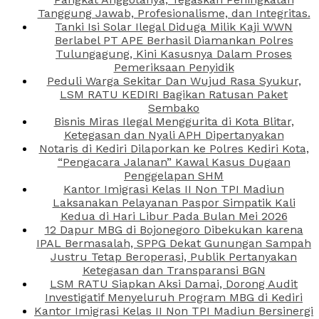
Tanggung Jawab, Profesionalisme, dan Integritas.
Tanki Isi Solar Ilegal Diduga Milik Kaji WWN
Berlabel PT APE Berhasil Diamankan Polres
Tulungagung, Kini Kasusnya Dalam Proses
Pemeriksaan Penyidik
Peduli Warga Sekitar Dan Wujud Rasa Syukur,
LSM RATU KEDIRI Bagikan Ratusan Paket
Sembako
Bisnis Miras Ilegal Menggurita di Kota Blitar,
Ketegasan dan Nyali APH Dipertanyakan
Notaris di Kediri Dilaporkan ke Polres Kediri Kota,
“Pengacara Jalanan” Kawal Kasus Dugaan
Penggelapan SHM
Kantor Imigrasi Kelas II Non TPI Madiun
Laksanakan Pelayanan Paspor Simpatik Kali
Kedua di Hari Libur Pada Bulan Mei 2026
12 Dapur MBG di Bojonegoro Dibekukan karena
IPAL Bermasalah, SPPG Dekat Gunungan Sampah
Justru Tetap Beroperasi, Publik Pertanyakan
Ketegasan dan Transparansi BGN
LSM RATU Siapkan Aksi Damai, Dorong Audit
Investigatif Menyeluruh Program MBG di Kediri
Kantor Imigrasi Kelas II Non TPI Madiun Bersinergi